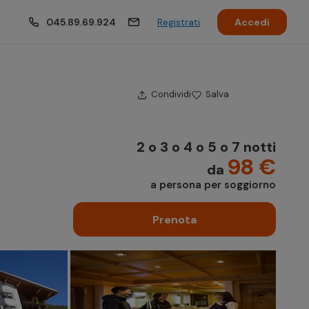
045.89.69.924
Registrati
Accedi
Condividi
Salva
2 o 3 o 4 o 5 o 7 notti
98 €
da
a persona per soggiorno
Prenota