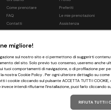
€ 184
€ 184
10:00 ore, Hall dell’hotel/lobby, Spazio per le scarpe, Asciug
Come prenotare
Preferiti
nibilità, gratuito
€ 164
€ 164
FAQ
Le mie prenotazioni
€ 164
€ 164
Contatti
Assistenza
chiesta, opzionale a pagamento in loco, EUR 13,00 per animale 
€ 164
€ 164
di debito (bancomat/carta EC)
ne migliore!
la disponibilità, opzionale a pagamento in loco, Campo da tennis
igazione sul nostro sito e ci permettono di suggerirti contenut
amento del sito. Solo previo tuo consenso, useremo anche ulter
ui tuoi comportamenti di navigazione, o di profilazione per per
ini
 la nostra Cookie Policy . Per ogni ulteriore dettaglio su come 
€ 104
€ 108
i tutti i cookie cliccando sul pulsante ACCETTA TUTTI I COOKIE, 
invece intendi rifiutarne l’installazione, puoi farlo cliccando
tito per bambini, Bagno di vapore, Biosauna, Sala relax
RIFIUTA TUTTI I
Metodo di pagamento