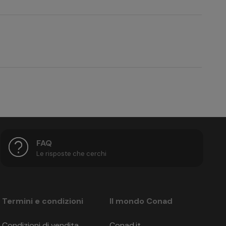
one
standard Camera Familiare balcone
n.d.
 8 giorni prima della partenza: 50%, da 7 a 4 giorni
n.d.
rasferimenti, autonoleggio) la penale è sempre 100%,
FAQ
n.d.
Le risposte che cerchi
n.d.
TRAVEL MARKETING di Eurotours Italia S.r.l., Via
n.d.
iseversicherung AG n. 62540178-RC16. In base all’art.
Termini e condizioni
Il mondo Conad
n.d.
Condizioni di vendita
Conad.it