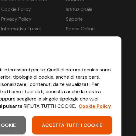
n.d.
ascarpe
Cookie Policy
Istituzionale
n.d.
Privacy Policy
Saporie
n.d.
Informativa Travel
Spesa Online
e notte
Agency
HEYCONAD
n.d.
Impostazioni dei Cookie
Termini di Servizio
Accessibilità
 - su richiesta, gratuito
i interessanti per te. Quelli di natura tecnica sono
iori tipologie di cookie, anche di terze parti,
sonalizzare i contenuti da te visualizzati. Per
trattiamo i tuoi dati, consulta anche la nostra
€ 108
oppure scegliere le singole tipologie che vuoi
 sul pulsante RIFIUTA TUTTI I COOKIE.
Cookie Policy
 COOKIE
ACCETTA TUTTI I COOKIE
Scarica l'app