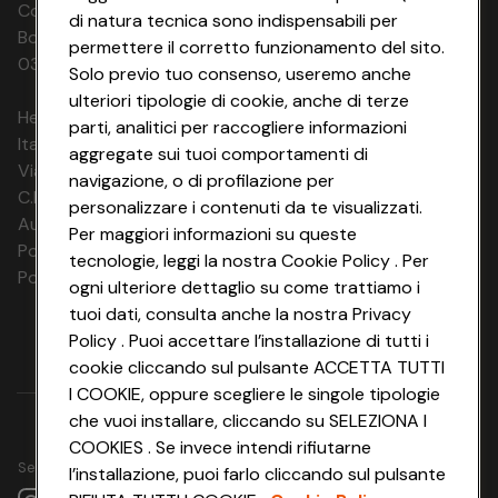
Codice Fiscale e Registro Imprese di
di natura tecnica sono indispensabili per
Bologna 00865960157 PARTITA IVA
permettere il corretto funzionamento del sito.
03320960374 CONAD SOC. COOP.
Solo previo tuo consenso, useremo anche
ulteriori tipologie di cookie, anche di terze
HeyConad Viaggi è un servizio gestito da
parti, analitici per raccogliere informazioni
Italia Travel Marketing S.r.l.
aggregate sui tuoi comportamenti di
Via Chiesolina 8 | 37066 Sommacampagna (VR)
navigazione, o di profilazione per
C.F. e P.IVA: 03816060234
personalizzare i contenuti da te visualizzati.
Aut. Prov Verona n. 4737/10
Per maggiori informazioni su queste
Polizza Ass. RC n. 177765037
tecnologie, leggi la nostra Cookie Policy . Per
Polizza Ass. Protection n. 6006000083/F
ogni ulteriore dettaglio su come trattiamo i
tuoi dati, consulta anche la nostra Privacy
Policy . Puoi accettare l’installazione di tutti i
cookie cliccando sul pulsante ACCETTA TUTTI
I COOKIE, oppure scegliere le singole tipologie
che vuoi installare, cliccando su SELEZIONA I
COOKIES . Se invece intendi rifiutarne
Seguici su
l’installazione, puoi farlo cliccando sul pulsante