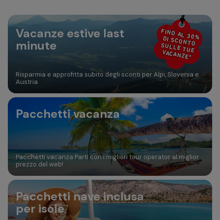
30
31
Aggiungi camera
Vacanze estive last
FINO AL 30%
DI SCONTO
minute
SULLE TUE
VACANZE*
Risparmia e approfitta subito degli sconti per Alpi, Slovenia e
Austria
Pacchetti vacanza
Pacchetti vacanza Parti con i migliori tour operator al miglior
prezzo del web!
Pacchetti nave inclusa
per isole