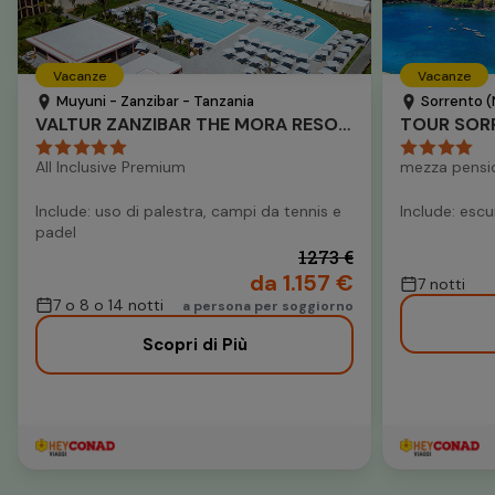
Vacanze
Vacanze
Muyuni - Zanzibar - Tanzania
Sorrento (
VALTUR ZANZIBAR THE MORA RESORT
TOUR SORR
All Inclusive Premium
mezza pensi
Include: uso di palestra, campi da tennis e
Include: escu
padel
1273 €
da 1.157 €
7 notti
7 o 8 o 14 notti
a persona per soggiorno
Scopri di Più