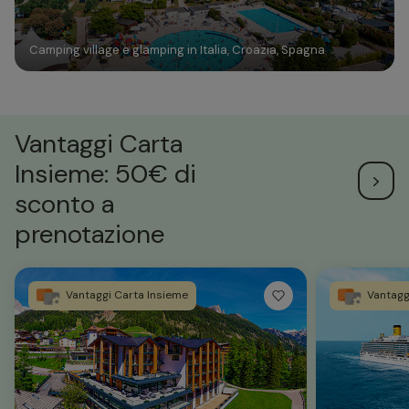
Camping village e glamping in Italia, Croazia, Spagna
Vantaggi Carta
Insieme: 50€ di
sconto a
prenotazione
Vantaggi Carta Insieme
Vantagg