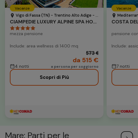
Vacanze
Vacanze
Vigo di Fassa (TN) - Trentino Alto Adige - Italia
Mediterran
CIAMPEDIE LUXURY ALPINE SPA HOTEL
COSTA DEL
mezza pensione
pensione co
Include: area wellness di 1400 mq
Include: ass
573 €
da 515 €
4 notti
7 notti
a persona per soggiorno
Scopri di Più
Mare: Parti per le