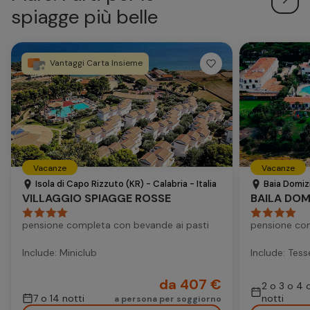
spiagge più belle
Vantaggi Carta Insieme
Vacanze
Vacanze
Isola di Capo Rizzuto (KR) - Calabria - Italia
Baia Domizi
VILLAGGIO SPIAGGE ROSSE
BAILA DOM
pensione completa con bevande ai pasti
pensione co
Include: Miniclub
Include: Tess
da 407 €
2 o 3 o 4 
7 o 14 notti
notti
a persona per soggiorno