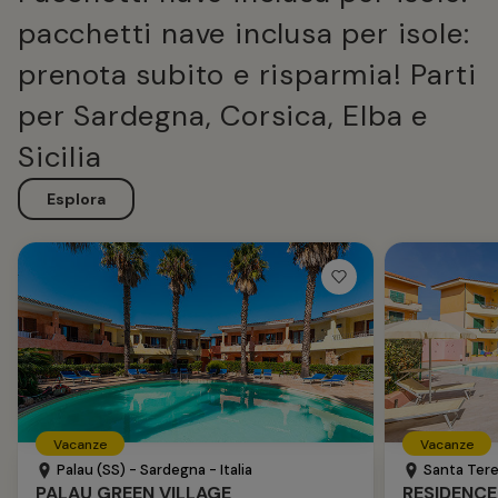
pacchetti nave inclusa per isole:
prenota subito e risparmia! Parti
per Sardegna, Corsica, Elba e
Sicilia
Esplora
Vacanze
Vacanze
Palau (SS) - Sardegna - Italia
Santa Teres
PALAU GREEN VILLAGE
RESIDENCE 