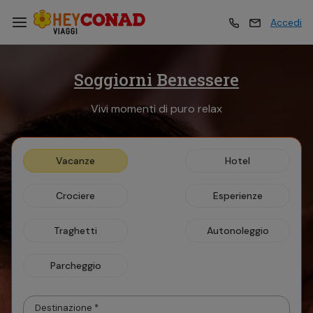
Accedi
Soggiorni Benessere
Vacanze
Vacanze
Vivi momenti di puro relax
Esperienze
Esperienze
Vacanze
Hotel
Hotel
Hotel
Crociere
Esperienze
Crociere
Crociere
Traghetti
Autonoleggio
Parcheggio
Traghetti
Traghetti
Destinazione *