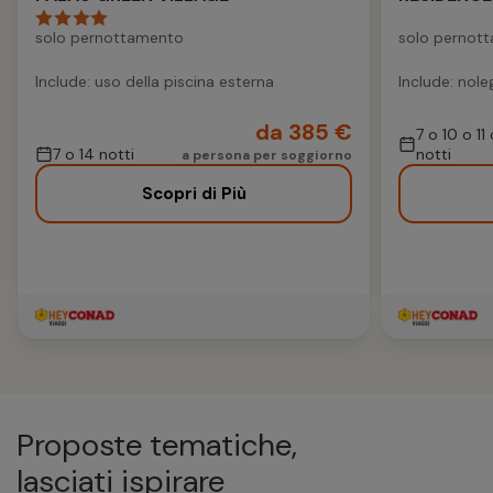
solo pernottamento
solo pernot
Include: uso della piscina esterna
Include: nole
da 385 €
7 o 10 o 11
7 o 14 notti
notti
a persona per soggiorno
Scopri di Più
Proposte tematiche,
lasciati ispirare