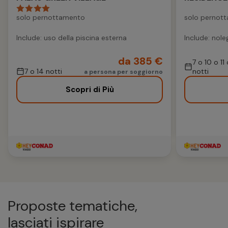
solo pernottamento
solo pernot
Include: uso della piscina esterna
Include: nole
da 385 €
7 o 10 o 11
7 o 14 notti
notti
a persona per soggiorno
Scopri di Più
Proposte tematiche,
lasciati ispirare