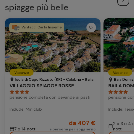
spiagge più belle
Vantaggi Carta Insieme
Vacanze
Vacanze
Isola di Capo Rizzuto (KR) - Calabria - Italia
Baia Domizi
VILLAGGIO SPIAGGE ROSSE
BAILA DOM
pensione completa con bevande ai pasti
pensione co
Include: Miniclub
Include: Tess
da 407 €
2 o 3 o 4 
7 o 14 notti
notti
a persona per soggiorno