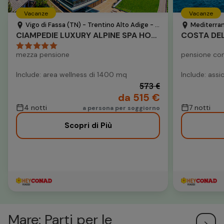
Vacanze
Vacanze
Vigo di Fassa (TN) - Trentino Alto Adige - Italia
Mediterran
CIAMPEDIE LUXURY ALPINE SPA HOTEL
COSTA DEL
mezza pensione
pensione co
Include: area wellness di 1400 mq
Include: ass
573 €
da 515 €
4 notti
7 notti
a persona per soggiorno
Scopri di Più
Mare: Parti per le