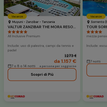
Vacanze
Vacanze
Muyuni - Zanzibar - Tanzania
Sorrento (
VALTUR ZANZIBAR THE MORA RESORT
TOUR SORR
All Inclusive Premium
mezza pensi
Include: uso di palestra, campi da tennis e
Include: escu
padel
1273 €
da 1.157 €
7 notti
7 o 8 o 14 notti
a persona per soggiorno
Scopri di Più