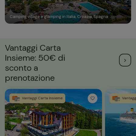
Camping village e glamping in Italia, Croazia, Spagna
Vantaggi Carta
Insieme: 50€ di
sconto a
prenotazione
Vantaggi Carta Insieme
Vantagg