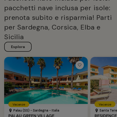
pacchetti nave inclusa per isole:
prenota subito e risparmia! Parti
per Sardegna, Corsica, Elba e
Sicilia
Esplora
Vacanze
Vacanze
Palau (SS) - Sardegna - Italia
Santa Teres
PALAU GREEN VILLAGE
RESIDENCE 