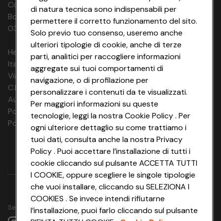
Codice Fiscale e Registro Imprese di
di natura tecnica sono indispensabili per
Bologna 00865960157 PARTITA IVA
permettere il corretto funzionamento del sito.
03320960374 CONAD SOC. COOP.
Solo previo tuo consenso, useremo anche
ulteriori tipologie di cookie, anche di terze
HeyConad Viaggi è un servizio gestito da
parti, analitici per raccogliere informazioni
Italia Travel Marketing S.r.l.
aggregate sui tuoi comportamenti di
Via Chiesolina 8 | 37066 Sommacampagna (VR)
navigazione, o di profilazione per
C.F. e P.IVA: 03816060234
personalizzare i contenuti da te visualizzati.
Aut. Prov Verona n. 4737/10
Per maggiori informazioni su queste
Polizza Ass. RC n. 177765037
tecnologie, leggi la nostra Cookie Policy . Per
Polizza Ass. Protection n. 6006000083/F
ogni ulteriore dettaglio su come trattiamo i
tuoi dati, consulta anche la nostra Privacy
Policy . Puoi accettare l’installazione di tutti i
cookie cliccando sul pulsante ACCETTA TUTTI
I COOKIE, oppure scegliere le singole tipologie
che vuoi installare, cliccando su SELEZIONA I
COOKIES . Se invece intendi rifiutarne
Seguici su
l’installazione, puoi farlo cliccando sul pulsante