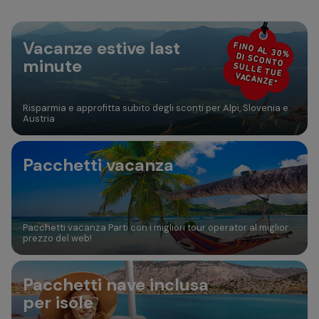
30
31
Aggiungi camera
Vacanze estive last
FINO AL 30%
DI SCONTO
minute
SULLE TUE
VACANZE*
Risparmia e approfitta subito degli sconti per Alpi, Slovenia e
Austria
Pacchetti vacanza
Pacchetti vacanza Parti con i migliori tour operator al miglior
prezzo del web!
Pacchetti nave inclusa
per isole