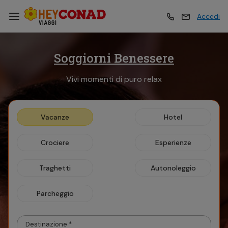
Accedi
Soggiorni Benessere
Vacanze
Vacanze
Vivi momenti di puro relax
Esperienze
Esperienze
Vacanze
Hotel
Hotel
Hotel
Crociere
Esperienze
Crociere
Crociere
Traghetti
Autonoleggio
Parcheggio
Traghetti
Traghetti
Destinazione *