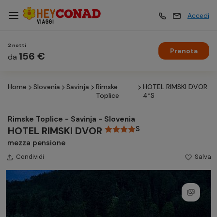
Accedi
2 notti
Prenota
Vacanze
156 €
Vacanze
da
Home
Slovenia
Savinja
Rimske
HOTEL RIMSKI DVOR
Esperienze
Esperienze
Toplice
4*S
Rimske Toplice - Savinja - Slovenia
Hotel
Hotel
S
HOTEL RIMSKI DVOR
mezza pensione
Condividi
Crociere
Salva
Crociere
Traghetti
Traghetti