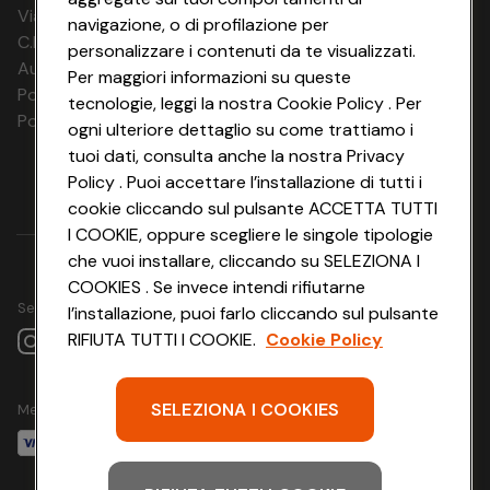
Via Chiesolina 8 | 37066 Sommacampagna (VR)
01.03.27 - 03.03.27
navigazione, o di profilazione per
02.03.27 -
C.F. e P.IVA: 03816060234
personalizzare i contenuti da te visualizzati.
04.03.27
Aut. Prov Verona n. 4737/10
Per maggiori informazioni su queste
03.03.27 -
Polizza Ass. RC n. 177765037
05.03.27
tecnologie, leggi la nostra Cookie Policy . Per
04.03.27 -
Polizza Ass. Protection n. 6006000083/F
ogni ulteriore dettaglio su come trattiamo i
06.03.27
tuoi dati, consulta anche la nostra Privacy
05.03.27 -
07.03.27
Policy . Puoi accettare l’installazione di tutti i
06.03.27 -
cookie cliccando sul pulsante ACCETTA TUTTI
08.03.27
I COOKIE, oppure scegliere le singole tipologie
07.03.27 -
09.03.27
che vuoi installare, cliccando su SELEZIONA I
08.03.27 - 10.03.27
COOKIES . Se invece intendi rifiutarne
09.03.27 - 11.03.27
Seguici su
l’installazione, puoi farlo cliccando sul pulsante
10.03.27 - 12.03.27
11.03.27 - 13.03.27
RIFIUTA TUTTI I COOKIE.
Cookie Policy
12.03.27 - 14.03.27
13.03.27 - 15.03.27
14.03.27 - 16.03.27
SELEZIONA I COOKIES
Metodo di pagamento
15.03.27 - 17.03.27
21.03.27 - 23.03.27
22.03.27 -
24.03.27