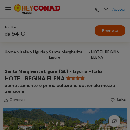
Accedi
1 notte
Prenota
Vacanze
54 €
Vacanze
da
Home
Italia
Liguria
Santa Margherita
HOTEL REGINA
Esperienze
Esperienze
Ligure
ELENA
Santa Margherita Ligure (GE) - Liguria - Italia
Hotel
Hotel
HOTEL REGINA ELENA
pernottamento e prima colazione opzionale mezza
pensione
Crociere
Crociere
Condividi
Salva
Traghetti
Traghetti