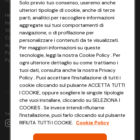
03320960374 CONAD SOC. COOP.
Solo previo tuo consenso, useremo anche
ulteriori tipologie di cookie, anche di terze
HeyConad Viaggi è un servizio gestito da
parti, analitici per raccogliere informazioni
Italia Travel Marketing S.r.l.
aggregate sui tuoi comportamenti di
Via Chiesolina 8 | 37066 Sommacampagna (VR)
navigazione, o di profilazione per
C.F. e P.IVA: 03816060234
personalizzare i contenuti da te visualizzati.
Aut. Prov Verona n. 4737/10
Per maggiori informazioni su queste
Polizza Ass. RC n. 177765037
tecnologie, leggi la nostra Cookie Policy . Per
Polizza Ass. Protection n. 6006000083/F
ogni ulteriore dettaglio su come trattiamo i
tuoi dati, consulta anche la nostra Privacy
Policy . Puoi accettare l’installazione di tutti i
cookie cliccando sul pulsante ACCETTA TUTTI
I COOKIE, oppure scegliere le singole tipologie
che vuoi installare, cliccando su SELEZIONA I
COOKIES . Se invece intendi rifiutarne
Seguici su
l’installazione, puoi farlo cliccando sul pulsante
RIFIUTA TUTTI I COOKIE.
Cookie Policy