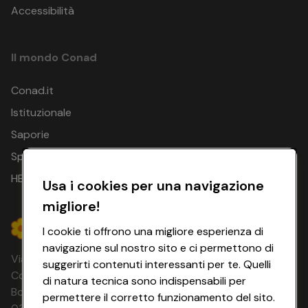
Accessibilità
Il mondo Conad
Conad.it
Istituzionale
Saporie
Spesa Online
HEYCONAD
Usa i cookies per una navigazione
migliore!
I cookie ti offrono una migliore esperienza di
navigazione sul nostro sito e ci permettono di
Via Michelino, 59 | 40127 BOLOGNA
suggerirti contenuti interessanti per te. Quelli
Codice Fiscale e Registro Imprese di
di natura tecnica sono indispensabili per
Bologna 00865960157 PARTITA IVA
permettere il corretto funzionamento del sito.