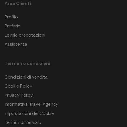
Area Clienti
Profilo
HOTEL REGINA ELENA
Lungomare Milite Ignoto 44, 16038 Santa Margherita
Preferiti
Ligure
Le mie prenotazioni
16038 Santa Margherita Ligure (GE)
Italia
Assistenza
GPS: 44.32506580709849 , 9.21544156137696
Termini e condizioni
Condizioni di vendita
Cookie Policy
Privacy Policy
Informativa Travel Agency
Impostazioni dei Cookie
Termini di Servizio