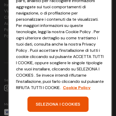
parti, analitici per raccogliere informazioni
14.08.26 - 15.08.26
1 notte
€ 134
Italia Travel Marketing S.r.l.
aggregate sui tuoi comportamenti di
Via Chiesolina 8 | 37066 Sommacampagna (VR)
15.08.26 - 16.08.26
1 notte
€ 134
navigazione, o di profilazione per
C.F. e P.IVA: 03816060234
personalizzare i contenuti da te visualizzati.
16.08.26 - 17.08.26
1 notte
€ 134
Aut. Prov Verona n. 4737/10
Per maggiori informazioni su queste
Polizza Ass. RC n. 177765037
tecnologie, leggi la nostra Cookie Policy . Per
17.08.26 - 18.08.26
1 notte
€ 134
Polizza Ass. Protection n. 6006000083/F
ogni ulteriore dettaglio su come trattiamo i
18.08.26 - 19.08.26
1 notte
€ 134
tuoi dati, consulta anche la nostra Privacy
Policy . Puoi accettare l’installazione di tutti i
19.08.26 -
1 notte
€ 134
cookie cliccando sul pulsante ACCETTA TUTTI
20.08.26
I COOKIE, oppure scegliere le singole tipologie
che vuoi installare, cliccando su SELEZIONA I
20.08.26 -
1 notte
€ 134
21.08.26
COOKIES . Se invece intendi rifiutarne
Seguici su
l’installazione, puoi farlo cliccando sul pulsante
21.08.26 -
1 notte
€ 134
RIFIUTA TUTTI I COOKIE.
Cookie Policy
22.08.26
22.08.26 -
1 notte
€ 134
SELEZIONA I COOKIES
23.08.26
Metodo di pagamento
23.08.26 -