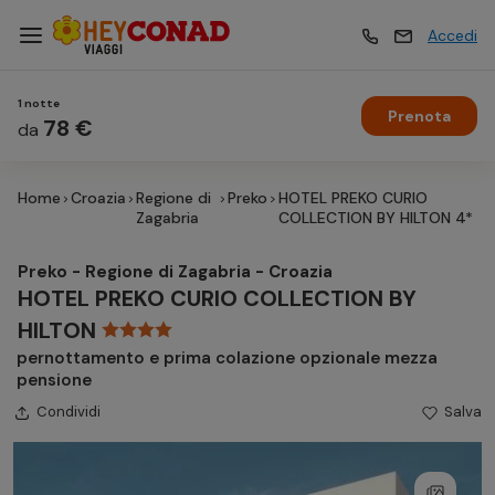
Accedi
1 notte
Prenota
Vacanze
78 €
Vacanze
da
Home
Croazia
Regione di
Preko
HOTEL PREKO CURIO
Esperienze
Esperienze
Zagabria
COLLECTION BY HILTON 4*
Preko - Regione di Zagabria - Croazia
Hotel
Hotel
HOTEL PREKO CURIO COLLECTION BY
HILTON
pernottamento e prima colazione opzionale mezza
Crociere
Crociere
pensione
Condividi
Salva
Traghetti
Traghetti