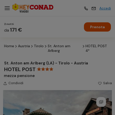
Accedi
2 notti
Prenota
Vacanze
171 €
Vacanze
da
Home
Austria
Tirolo
St. Anton am
HOTEL POST
Esperienze
Esperienze
Arlberg
4*
St. Anton am Arlberg (LA) - Tirolo - Austria
Hotel
Hotel
HOTEL POST
mezza pensione
Condividi
Crociere
Salva
Crociere
Traghetti
Traghetti