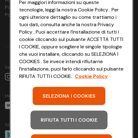
Per maggiori informazioni su queste
Polizza Ass. RC n. 177765037
tecnologie, leggi la nostra Cookie Policy . Per
Sistemazione
Polizza Ass. Protection n. 6006000083/F
ogni ulteriore dettaglio su come trattiamo i
classic Camera Doppia St. Anton
min. 20 m²
tuoi dati, consulta anche la nostra Privacy
Categoria delle camere: Classic
Policy . Puoi accettare l’installazione di tutti i
Tipo camera: Camera doppia
cookie cliccando sul pulsante ACCETTA TUTTI
Numero di stanze: Dormitorio 1x, Bagno 1x
I COOKIE, oppure scegliere le singole tipologie
Numero di letti: Letto matrimoniale 1x, Letto con le
che vuoi installare, cliccando su SELEZIONA I
sponde possibile per una persona in più: Sì
COOKIES . Se invece intendi rifiutarne
Generale: Cassaforte - gratuito, Riscaldamento -
Seguici su
l’installazione, puoi farlo cliccando sul pulsante
gratuito, Minibar - opzionale a pagamento in loco, Carta
igienica - gratuito, Biancheria da letto - gratuito,
RIFIUTA TUTTI I COOKIE.
Cookie Policy
Asciugamani - gratuito
Bagno: Vasca da bagno/doccia, WC, Asciugacapelli,
Accappatoio - su richiesta, gratuito, Ciabatte - su
SELEZIONA I COOKIES
Metodo di pagamento
richiesta, gratuito
Media e tecnologie: Telefono, TV, Connessione a internet
WLAN/WIFI - gratuito
RIFIUTA TUTTI I COOKIE
Scarica l'app
Camera Singola
min. 14 m²