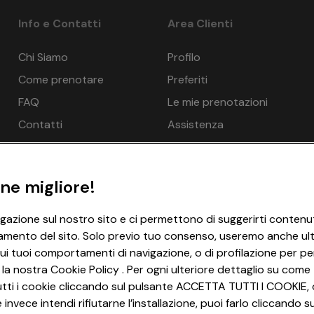
Info e Contatti
Area Clienti
€ 165
€ 187
- 11%
€
Chi Siamo
Profilo
€ 179
Come prenotare
Preferiti
€ 200
- 10%
€
tenza: 10%, da 29 a 14 giorni prima della partenza: 40%, da 13 a
FAQ
Le mie prenotazioni
partenza: 100%.
€ 185
€ 207
- 10%
€
Contatti
Assistenza
€ 189
della prenotazione. Organizzazione tecnica: EUROTOURS ITALIA 
€ 213
- 11%
€
Verona n. 4737/10 del 15/09/2010. Polizza Ass. Europaische Re
ne migliore!
 farsi sostituire fino a 4 giorni prima della data di partenza.
€ 199
€ 227
- 12%
€
igazione sul nostro sito e ci permettono di suggerirti contenut
€ 599
amento del sito. Solo previo tuo consenso, useremo anche ulter
€ 680
- 11%
€
ui tuoi comportamenti di navigazione, o di profilazione per per
 la nostra Cookie Policy . Per ogni ulteriore dettaglio su come 
€ 565
i tutti i cookie cliccando sul pulsante ACCETTA TUTTI I COOKIE, 
€ 640
- 11%
€
invece intendi rifiutarne l’installazione, puoi farlo cliccando