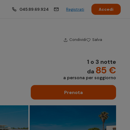
045.89.69.924
Registrati
Accedi
Condividi
Salva
1 o 3 notte
85 €
da
a persona per soggiorno
Prenota