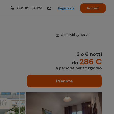
045.89.69.924
Registrati
Accedi
Condividi
Salva
3 o 6 notti
286 €
da
a persona per soggiorno
Prenota