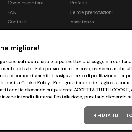
Come prenotare
Preferiti
€ 259
€ 212
ssi
FAQ
Le mie prenotazioni
di debito (bancomat/carta EC), Visa, Mastercard
€ 259
€ 212
Contatti
Assistenza
€ 259
€ 212
n.d.
€ 209
ne migliore!
n.d.
€ 205
igazione sul nostro sito e ci permettono di suggerirti contenut
amento del sito. Solo previo tuo consenso, useremo anche ulter
n.d.
€ 202
 da 0 anni. Solo se accompagnati da adulti, Piscina coperta 45
ui tuoi comportamenti di navigazione, o di profilazione per per
na, Cabina a raggi infrarossi, Sala relax, Massaggi - opziona
 la nostra Cookie Policy . Per ogni ulteriore dettaglio su come 
i tutti i cookie cliccando sul pulsante ACCETTA TUTTI I COOKIE, 
invece intendi rifiutarne l’installazione, puoi farlo cliccando
n.d.
€ 202
ria
RIFIUTA TUTTI I
Metodo di pagamento
1x, Letto con le sponde possibile per una persona in più: No