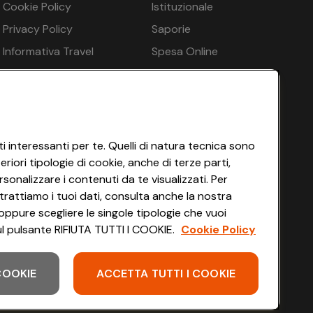
Cookie Policy
Istituzionale
€ 226
€ 259
Privacy Policy
Saporie
€ 226
€ 259
Informativa Travel
Spesa Online
Agency
HEYCONAD
€ 226
€ 259
Impostazioni dei Cookie
€ 222
€ 254
Termini di Servizio
n.d.
€ 248
Accessibilità
i interessanti per te. Quelli di natura tecnica sono
iori tipologie di cookie, anche di terze parti,
n.d.
€ 243
 m², Zona sauna: Bambini da 12 anni. Solo se
sonalizzare i contenuti da te visualizzati. Per
le a pagamento in loco
trattiamo i tuoi dati, consulta anche la nostra
oppure scegliere le singole tipologie che vuoi
 sul pulsante RIFIUTA TUTTI I COOKIE.
Cookie Policy
€ 216
€ 243
 COOKIE
ACCETTA TUTTI I COOKIE
Scarica l'app