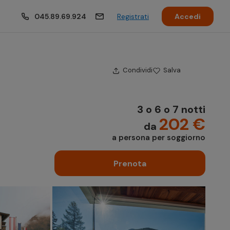
045.89.69.924
Registrati
Accedi
Condividi
Salva
3 o 6 o 7 notti
202 €
da
a persona per soggiorno
Prenota