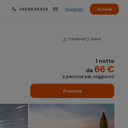
045.89.69.924
Registrati
Accedi
Condividi
Salva
1 notte
66 €
da
a persona per soggiorno
Prenota