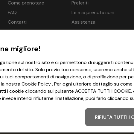
Come prenotare
Preferiti
 a pagamento in loco
n.d.
e - opzionale a pagamento in loco, EUR 15,00 per auto e notte,
FAQ
Le mie prenotazioni
n.d.
Contatti
Assistenza
a - gratuito
n.d.
matori
chiesta, opzionale a pagamento in loco, EUR 25,00 per animale
n.d.
ne migliore!
i debito (bancomat/carta EC), Visa, Mastercard, Diners Club
€ 66
igazione sul nostro sito e ci permettono di suggerirti contenut
amento del sito. Solo previo tuo consenso, useremo anche ulter
€ 66
 in loco
ui tuoi comportamenti di navigazione, o di profilazione per per
€ 66
 la nostra Cookie Policy . Per ogni ulteriore dettaglio su come 
i tutti i cookie cliccando sul pulsante ACCETTA TUTTI I COOKIE, 
to in loco, EUR 10,00 per persona e notte, Parco giochi per ba
€ 66
invece intendi rifiutarne l’installazione, puoi farlo cliccando
ini
RIFIUTA TUTTI I
 da 0 anni. Solo se accompagnati da adulti - gratuito, Piscin
Metodo di pagamento
oco, EUR 25,00 per persona e notte, Bagno di vapore, Sauna, Sa
er - opzionale a pagamento in loco, Solarium - opzionale a p