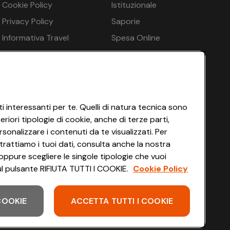
Cookie Policy
Istituzionale
€ 70
 Stazione di ricarica per auto elettriche - opzionale a
Privacy Policy
Saporie
€ 70
Informativa Travel
Spesa Online
Agency
HEYCONAD
€ 74
Impostazioni dei Cookie
 e notte
€ 74
Termini di Servizio
€ 70
Accessibilità
i interessanti per te. Quelli di natura tecnica sono
iori tipologie di cookie, anche di terze parti,
€ 70
sonalizzare i contenuti da te visualizzati. Per
€ 70
trattiamo i tuoi dati, consulta anche la nostra
oppure scegliere le singole tipologie che vuoi
mbini, Miniclub: Orari di apertura da luglio a agosto,
€ 70
 sul pulsante RIFIUTA TUTTI I COOKIE.
Cookie Policy
 COOKIE
ACCETTA TUTTI I COOKIE
a coperta 2400 m², Zona sauna: Bambini da 17 anni. Solo
Scarica l'app
una finlandese, Cabina a raggi infrarossi, Sala relax,
agamento in loco, Sedie a sdraio - opzionale a