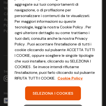
Italia Travel Marketing S.r.l.
- opzionale a pagamento in loco, Solarium - opzionale a
aggregate sui tuoi comportamenti di
Via Chiesolina 8 | 37066 Sommacampagna (VR)
pagamento in loco, Sedie a sdraio - opzionale a
navigazione, o di profilazione per
pagamento in loco, Ombrelloni - opzionale a pagamento
C.F. e P.IVA: 03816060234
personalizzare i contenuti da te visualizzati.
in loco, Sedie a sdraio in spiaggia - opzionale a
Aut. Prov Verona n. 4737/10
Per maggiori informazioni su queste
pagamento in loco, Ombrelloni in spiaggia - opzionale a
Polizza Ass. RC n. 177765037
tecnologie, leggi la nostra Cookie Policy . Per
pagamento in loco
Polizza Ass. Protection n. 6006000083/F
ogni ulteriore dettaglio su come trattiamo i
Sistemazione
tuoi dati, consulta anche la nostra Privacy
superiore Camera Doppia balcone vista sulla laguna
Policy . Puoi accettare l’installazione di tutti i
min. 24 m²
cookie cliccando sul pulsante ACCETTA TUTTI
Categoria delle camere: Superior
I COOKIE, oppure scegliere le singole tipologie
Tipo camera: Camera doppia
che vuoi installare, cliccando su SELEZIONA I
Numero di stanze: Dormitorio 1x, Bagno 1x
COOKIES . Se invece intendi rifiutarne
Numero di letti: Letto singolo 2x, Letto con le sponde
Seguici su
l’installazione, puoi farlo cliccando sul pulsante
possibile per una persona in più: Sì
Generale: Aria condizionata - gratuito, Cassaforte -
RIFIUTA TUTTI I COOKIE.
Cookie Policy
gratuito, Balcone, Minibar - opzionale a pagamento in
loco, Carta igienica - gratuito, Biancheria da letto -
gratuito, Asciugamani - gratuito
SELEZIONA I COOKIES
Metodo di pagamento
Bagno: Vasca da bagno/doccia, WC, Asciugacapelli,
Accappatoio - gratuito