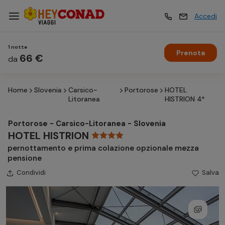
Accedi
1 notte
Prenota
Vacanze
66 €
Vacanze
da
Home
Slovenia
Carsico-
Portorose
HOTEL
Esperienze
Esperienze
Litoranea
HISTRION 4*
Portorose - Carsico-Litoranea - Slovenia
Hotel
Hotel
HOTEL HISTRION
pernottamento e prima colazione opzionale mezza
pensione
Crociere
Crociere
Condividi
Salva
Traghetti
Traghetti