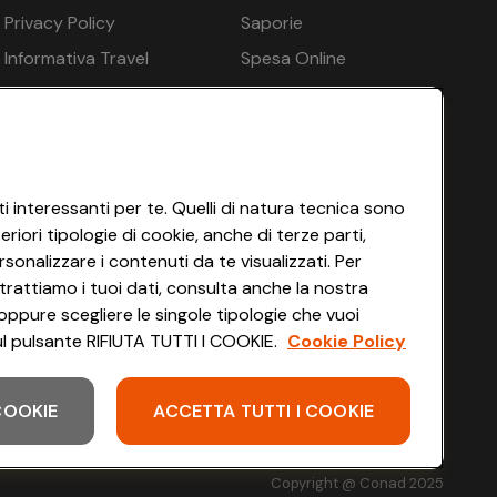
Privacy Policy
Saporie
Informativa Travel
Spesa Online
ratuito, Ombrelloni - gratuito, Sedie a sdraio in
Agency
HEYCONAD
Impostazioni dei Cookie
Termini di Servizio
Accessibilità
i interessanti per te. Quelli di natura tecnica sono
iori tipologie di cookie, anche di terze parti,
sonalizzare i contenuti da te visualizzati. Per
 più: No
trattiamo i tuoi dati, consulta anche la nostra
ratuito, Biancheria da letto - gratuito, Asciugamani -
oppure scegliere le singole tipologie che vuoi
 sul pulsante RIFIUTA TUTTI I COOKIE.
Cookie Policy
 COOKIE
ACCETTA TUTTI I COOKIE
Scarica l'app
Copyright @ Conad 2025