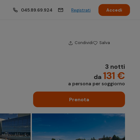
045.89.69.924
Registrati
Accedi
Condividi
Salva
3 notti
131 €
da
a persona per soggiorno
Prenota