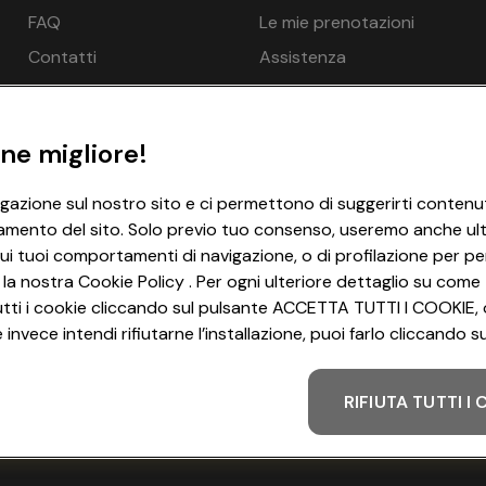
FAQ
Le mie prenotazioni
Contatti
Assistenza
 adulti - gratuito, Piscina all’aperto 95 m², Sedie a sdraio - g
n spiaggia - opzionale a pagamento in loco
ne migliore!
igazione sul nostro sito e ci permettono di suggerirti contenut
amento del sito. Solo previo tuo consenso, useremo anche ulter
ui tuoi comportamenti di navigazione, o di profilazione per per
 1 persona 1x, Letto con le sponde possibile per una persona in
 la nostra Cookie Policy . Per ogni ulteriore dettaglio su come 
zionale a pagamento in loco, Riscaldamento, Carta igienica - g
i tutti i cookie cliccando sul pulsante ACCETTA TUTTI I COOKIE, 
invece intendi rifiutarne l’installazione, puoi farlo cliccando
net WLAN/WIFI - gratuito
RIFIUTA TUTTI I
Metodo di pagamento
itazione 1x, Bagno 1x