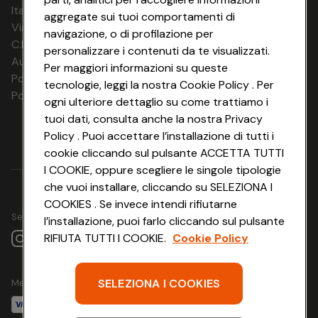
Italia Travel Marketing S.r.l.
aggregate sui tuoi comportamenti di
Via Chiesolina 8 | 37066 Sommacampagna (VR)
navigazione, o di profilazione per
C.F. e P.IVA: 03816060234
personalizzare i contenuti da te visualizzati.
Aut. Prov Verona n. 4737/10
Per maggiori informazioni su queste
Polizza Ass. RC n. 177765037
tecnologie, leggi la nostra Cookie Policy . Per
Polizza Ass. Protection n. 6006000083/F
ogni ulteriore dettaglio su come trattiamo i
tuoi dati, consulta anche la nostra Privacy
Policy . Puoi accettare l’installazione di tutti i
cookie cliccando sul pulsante ACCETTA TUTTI
I COOKIE, oppure scegliere le singole tipologie
che vuoi installare, cliccando su SELEZIONA I
COOKIES . Se invece intendi rifiutarne
Seguici su
l’installazione, puoi farlo cliccando sul pulsante
RIFIUTA TUTTI I COOKIE.
Cookie Policy
SELEZIONA I COOKIES
Metodo di pagamento