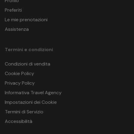
Profilo
HOTEL EXECUTIVE
Classic
Via Curtatone, 5
- minimo 2 persone / massimo 2 adulti in Camera doppia
Preferiti
50100 Firenze (FI)
Deluxe
Le mie prenotazioni
Italia
GPS: 43.774319559893044 , 11.242452882230264
Assistenza
Termini e condizioni
Condizioni di vendita
Cookie Policy
Privacy Policy
Informativa Travel Agency
Impostazioni dei Cookie
Termini di Servizio
Accessibilità