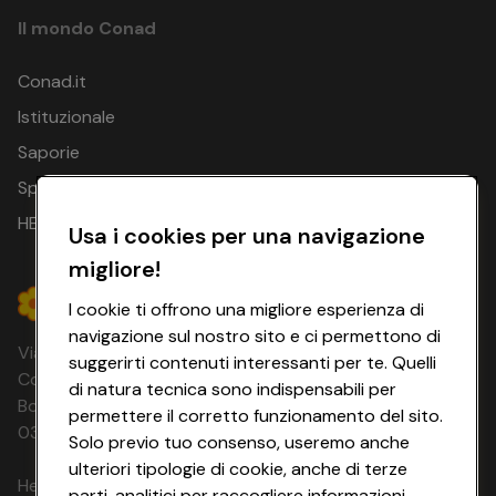
Il mondo Conad
Conad.it
Istituzionale
Saporie
Spesa Online
HEYCONAD
Usa i cookies per una navigazione
migliore!
I cookie ti offrono una migliore esperienza di
navigazione sul nostro sito e ci permettono di
Via Michelino, 59 | 40127 BOLOGNA
suggerirti contenuti interessanti per te. Quelli
Codice Fiscale e Registro Imprese di
di natura tecnica sono indispensabili per
Bologna 00865960157 PARTITA IVA
permettere il corretto funzionamento del sito.
03320960374 CONAD SOC. COOP.
Solo previo tuo consenso, useremo anche
ulteriori tipologie di cookie, anche di terze
HeyConad Viaggi è un servizio gestito da
parti, analitici per raccogliere informazioni