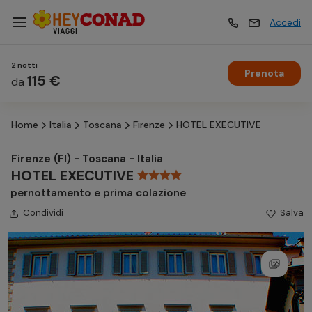
Accedi
2 notti
Prenota
Vacanze
115 €
Vacanze
da
Home
Italia
Toscana
Firenze
HOTEL EXECUTIVE
Esperienze
Esperienze
Firenze (FI) - Toscana - Italia
HOTEL EXECUTIVE
Hotel
Hotel
pernottamento e prima colazione
Condividi
Salva
Crociere
Crociere
Traghetti
Traghetti