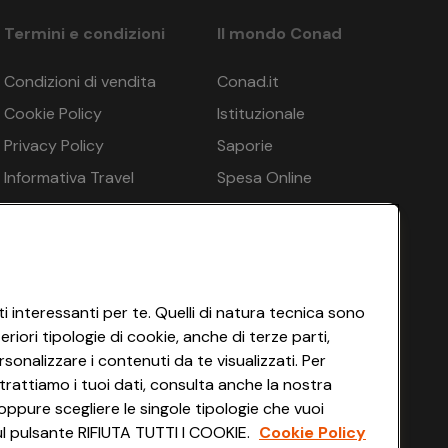
 8 giorni prima della partenza: 50%, da 7 a 4 giorni
rasferimenti, autonoleggio) la penale è sempre 100%,
Termini e condizioni
Il mondo Conad
Condizioni di vendita
Conad.it
Cookie Policy
Istituzionale
TRAVEL MARKETING di Eurotours Italia S.r.l., Via
iseversicherung AG n. 62540178-RC16. In base all’art.
Privacy Policy
Saporie
Informativa Travel
Spesa Online
Agency
HEYCONAD
Impostazioni dei Cookie
Termini di Servizio
Accessibilità
i interessanti per te. Quelli di natura tecnica sono
iori tipologie di cookie, anche di terze parti,
sonalizzare i contenuti da te visualizzati. Per
trattiamo i tuoi dati, consulta anche la nostra
oppure scegliere le singole tipologie che vuoi
 sul pulsante RIFIUTA TUTTI I COOKIE.
Cookie Policy