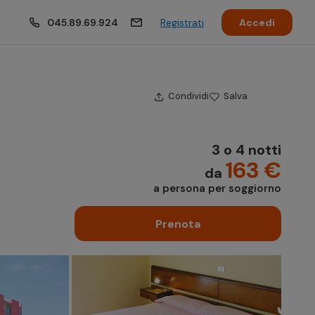
045.89.69.924
Registrati
Accedi
Condividi
Salva
3 o 4 notti
163 €
da
a persona per soggiorno
Prenota