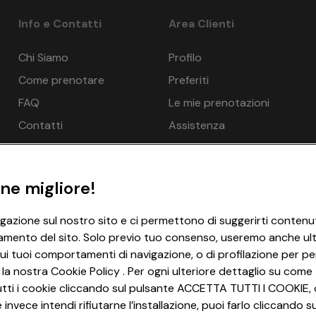
tenza: 10%, da 29 a 14 giorni prima della partenza: 40%, da 13 a
partenza: 100%. Per la quota parte dei trasporti (nave, volo, t
Info e Contatti
Area Clienti
renotazione online.
nde possibile per una persona in più: Sì
ratuito, Riscaldamento, Balcone
Chi Siamo
Profilo
Come prenotare
Preferiti
della prenotazione. Organizzazione tecnica: EUROTOURS ITALIA 
net WLAN/WIFI - gratuito
erona n. 4737/10 del 15/09/2010. Polizza Ass. Europaische Re
FAQ
Le mie prenotazioni
 farsi sostituire fino a 4 giorni prima della data di partenza.
Contatti
Assistenza
ne migliore!
, Letto con le sponde possibile per una persona in più: Sì
ratuito, Riscaldamento, Balcone
igazione sul nostro sito e ci permettono di suggerirti contenut
net WLAN/WIFI - gratuito
amento del sito. Solo previo tuo consenso, useremo anche ulter
ui tuoi comportamenti di navigazione, o di profilazione per per
 la nostra Cookie Policy . Per ogni ulteriore dettaglio su come 
i tutti i cookie cliccando sul pulsante ACCETTA TUTTI I COOKIE, 
invece intendi rifiutarne l’installazione, puoi farlo cliccando