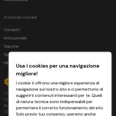
Il mondo Conad
Conad.it
Istituzionale
Saporie
Spesa Online
HEYCONAD
Usa i cookies per una navigazione
migliore!
I cookie ti offrono una migliore esperienza di
navigazione sul nostro sito e ci permettono di
Via Michelino, 59 | 40127 BOLOGNA
suggerirti contenuti interessanti per te. Quelli
Codice Fiscale e Registro Imprese di
di natura tecnica sono indispensabili per
Bologna 00865960157 PARTITA IVA
permettere il corretto funzionamento del sito.
03320960374 CONAD SOC. COOP.
Solo previo tuo consenso, useremo anche