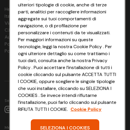
ulteriori tipologie di cookie, anche di terze
HeyConad Viaggi è un servizio gestito da
parti, analitici per raccogliere informazioni
Italia Travel Marketing S.r.l.
aggregate sui tuoi comportamenti di
Via Chiesolina 8 | 37066 Sommacampagna (VR)
navigazione, o di profilazione per
C.F. e P.IVA: 03816060234
personalizzare i contenuti da te visualizzati.
Aut. Prov Verona n. 4737/10
Per maggiori informazioni su queste
Polizza Ass. RC n. 177765037
tecnologie, leggi la nostra Cookie Policy . Per
Polizza Ass. Protection n. 6006000083/F
ogni ulteriore dettaglio su come trattiamo i
tuoi dati, consulta anche la nostra Privacy
Policy . Puoi accettare l’installazione di tutti i
cookie cliccando sul pulsante ACCETTA TUTTI
I COOKIE, oppure scegliere le singole tipologie
che vuoi installare, cliccando su SELEZIONA I
COOKIES . Se invece intendi rifiutarne
Seguici su
l’installazione, puoi farlo cliccando sul pulsante
RIFIUTA TUTTI I COOKIE.
Cookie Policy
SELEZIONA I COOKIES
Metodo di pagamento