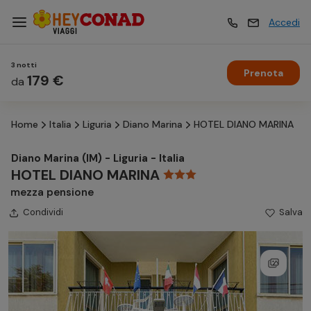
Accedi
3 notti
Prenota
Vacanze
179 €
Vacanze
da
Home
Italia
Liguria
Diano Marina
HOTEL DIANO MARINA
Esperienze
Esperienze
Diano Marina (IM) - Liguria - Italia
HOTEL DIANO MARINA
Hotel
Hotel
mezza pensione
Condividi
Salva
Crociere
Crociere
Traghetti
Traghetti