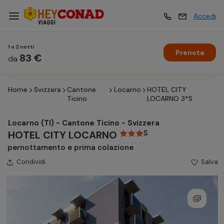
Accedi
1 o 2 notti
Prenota
Vacanze
83 €
Vacanze
da
Home
Svizzera
Cantone
Locarno
HOTEL CITY
Esperienze
Esperienze
Ticino
LOCARNO 3*S
Locarno (TI) - Cantone Ticino - Svizzera
Hotel
Hotel
S
HOTEL CITY LOCARNO
pernottamento e prima colazione
Condividi
Crociere
Salva
Crociere
Traghetti
Traghetti