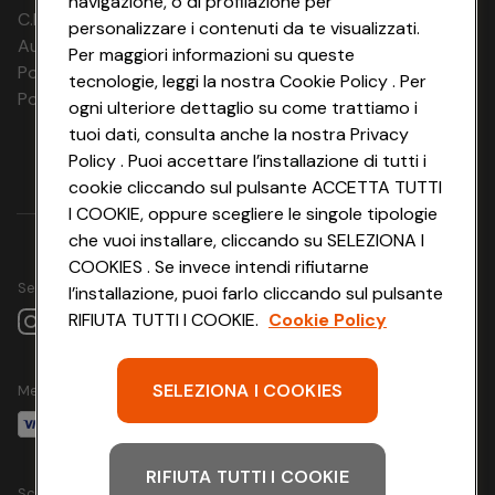
navigazione, o di profilazione per
05.09.26 -
2 notti
€ 231
€ 301
C.F. e P.IVA: 03816060234
07.09.26
personalizzare i contenuti da te visualizzati.
Aut. Prov Verona n. 4737/10
Per maggiori informazioni su queste
Polizza Ass. RC n. 177765037
09.09.26 - 11.09.26
2 notti
€ 219
€ 289
tecnologie, leggi la nostra Cookie Policy . Per
Polizza Ass. Protection n. 6006000083/F
ogni ulteriore dettaglio su come trattiamo i
10.09.26 - 12.09.26
2 notti
€ 231
€ 301
tuoi dati, consulta anche la nostra Privacy
Policy . Puoi accettare l’installazione di tutti i
11.09.26 - 13.09.26
2 notti
€ 243
€ 313
cookie cliccando sul pulsante ACCETTA TUTTI
12.09.26 - 14.09.26
2 notti
€ 231
€ 301
I COOKIE, oppure scegliere le singole tipologie
che vuoi installare, cliccando su SELEZIONA I
13.09.26 - 15.09.26
2 notti
€ 219
€ 289
COOKIES . Se invece intendi rifiutarne
Seguici su
l’installazione, puoi farlo cliccando sul pulsante
14.09.26 - 16.09.26
2 notti
€ 219
€ 289
RIFIUTA TUTTI I COOKIE.
Cookie Policy
15.09.26 - 17.09.26
2 notti
€ 219
€ 289
16.09.26 - 18.09.26
2 notti
€ 219
€ 289
SELEZIONA I COOKIES
Metodo di pagamento
17.09.26 - 19.09.26
2 notti
€ 231
€ 301
RIFIUTA TUTTI I COOKIE
18.09.26 -
2 notti
€ 243
€ 313
Scarica l'app