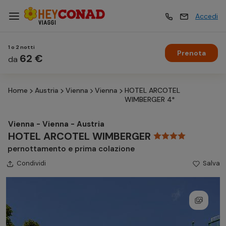
Accedi
1 o 2 notti
Prenota
Vacanze
62 €
Vacanze
da
Home
Austria
Vienna
Vienna
HOTEL ARCOTEL
Esperienze
Esperienze
WIMBERGER 4*
Vienna - Vienna - Austria
Hotel
Hotel
HOTEL ARCOTEL WIMBERGER
pernottamento e prima colazione
Condividi
Crociere
Salva
Crociere
Traghetti
Traghetti