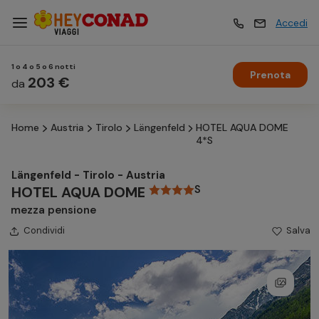
Accedi
1 o 4 o 5 o 6 notti
Prenota
Vacanze
203 €
Vacanze
da
Home
Austria
Tirolo
Längenfeld
HOTEL AQUA DOME
Esperienze
Esperienze
4*S
Längenfeld - Tirolo - Austria
Hotel
Hotel
S
HOTEL AQUA DOME
mezza pensione
Condividi
Crociere
Salva
Crociere
Traghetti
Traghetti