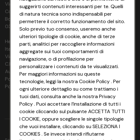
Via Michelino, 59 | 40127 BOLOGNA
suggerirti contenuti interessanti per te. Quelli
Codice Fiscale e Registro Imprese di
di natura tecnica sono indispensabili per
Bologna 00865960157 PARTITA IVA
permettere il corretto funzionamento del sito.
03320960374 CONAD SOC. COOP.
Solo previo tuo consenso, useremo anche
ulteriori tipologie di cookie, anche di terze
HeyConad Viaggi è un servizio gestito da
parti, analitici per raccogliere informazioni
Italia Travel Marketing S.r.l.
aggregate sui tuoi comportamenti di
Via Chiesolina 8 | 37066 Sommacampagna (VR)
navigazione, o di profilazione per
C.F. e P.IVA: 03816060234
personalizzare i contenuti da te visualizzati.
Aut. Prov Verona n. 4737/10
Per maggiori informazioni su queste
Polizza Ass. RC n. 177765037
tecnologie, leggi la nostra Cookie Policy . Per
Polizza Ass. Protection n. 6006000083/F
ogni ulteriore dettaglio su come trattiamo i
tuoi dati, consulta anche la nostra Privacy
Policy . Puoi accettare l’installazione di tutti i
cookie cliccando sul pulsante ACCETTA TUTTI
I COOKIE, oppure scegliere le singole tipologie
che vuoi installare, cliccando su SELEZIONA I
COOKIES . Se invece intendi rifiutarne
Seguici su