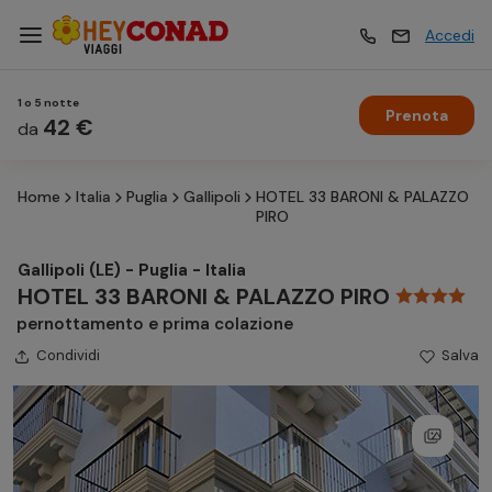
Accedi
1 o 5 notte
Prenota
Vacanze
42 €
Vacanze
da
Home
Italia
Puglia
Gallipoli
HOTEL 33 BARONI & PALAZZO
Esperienze
Esperienze
PIRO
Gallipoli (LE) - Puglia - Italia
Hotel
Hotel
HOTEL 33 BARONI & PALAZZO PIRO
pernottamento e prima colazione
Condividi
Crociere
Salva
Crociere
Traghetti
Traghetti