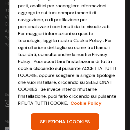
HeyConad Viaggi è un servizio gestito da
parti, analitici per raccogliere informazioni
Italia Travel Marketing S.r.l.
aggregate sui tuoi comportamenti di
Via Chiesolina 8 | 37066 Sommacampagna (VR)
navigazione, o di profilazione per
C.F. e P.IVA: 03816060234
personalizzare i contenuti da te visualizzati.
Aut. Prov Verona n. 4737/10
Per maggiori informazioni su queste
Polizza Ass. RC n. 177765037
tecnologie, leggi la nostra Cookie Policy . Per
Polizza Ass. Protection n. 6006000083/F
ogni ulteriore dettaglio su come trattiamo i
tuoi dati, consulta anche la nostra Privacy
Policy . Puoi accettare l’installazione di tutti i
cookie cliccando sul pulsante ACCETTA TUTTI
I COOKIE, oppure scegliere le singole tipologie
che vuoi installare, cliccando su SELEZIONA I
COOKIES . Se invece intendi rifiutarne
Seguici su
l’installazione, puoi farlo cliccando sul pulsante
RIFIUTA TUTTI I COOKIE.
Cookie Policy
SELEZIONA I COOKIES
Metodo di pagamento