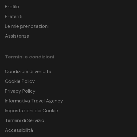
Reiseversicherung AG n. 62540178-RC16. In base all’art. 89
Profilo
HILTON GARDEN INN
del Codice del consumo, il passeggero ha la facoltà di
Via Cosimo De Giorgi 62, I-73100 Lecce
farsi sostituire fino a 4 giorni prima della data di partenza.
Preferiti
73100 Lecce (LE)
Le mie prenotazioni
Italia
GPS: 40.3643679346563 , 18.18049270645743
Assistenza
Termini e condizioni
Condizioni di vendita
Cookie Policy
Privacy Policy
Informativa Travel Agency
Impostazioni dei Cookie
Termini di Servizio
Accessibilità