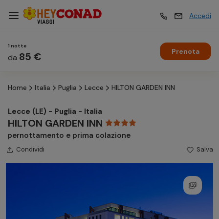
Accedi
1 notte
Prenota
Vacanze
85 €
Vacanze
da
Home
Italia
Puglia
Lecce
HILTON GARDEN INN
Esperienze
Esperienze
Lecce (LE) - Puglia - Italia
HILTON GARDEN INN
Hotel
Hotel
pernottamento e prima colazione
Condividi
Salva
Crociere
Crociere
Traghetti
Traghetti