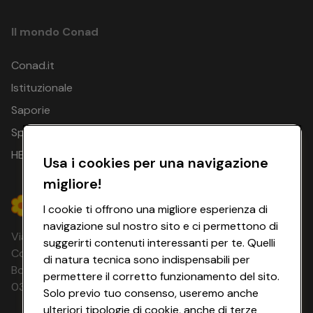
Il mondo Conad
Conad.it
Istituzionale
Saporie
Spesa Online
HEYCONAD
Usa i cookies per una navigazione
migliore!
I cookie ti offrono una migliore esperienza di
navigazione sul nostro sito e ci permettono di
Via Michelino, 59 | 40127 BOLOGNA
suggerirti contenuti interessanti per te. Quelli
Codice Fiscale e Registro Imprese di
di natura tecnica sono indispensabili per
Bologna 00865960157 PARTITA IVA
permettere il corretto funzionamento del sito.
03320960374 CONAD SOC. COOP.
Solo previo tuo consenso, useremo anche
ulteriori tipologie di cookie, anche di terze