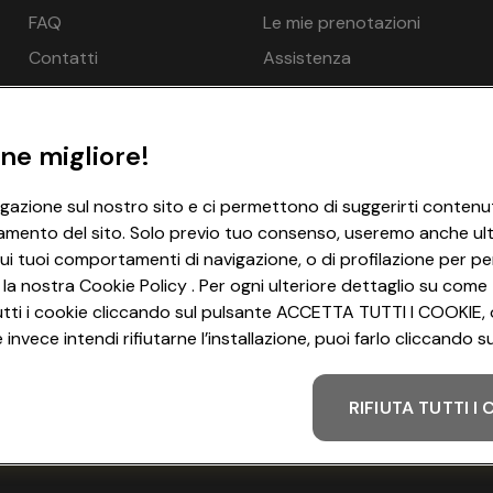
€ 176
€ 192
FAQ
Le mie prenotazioni
pore, Sauna, Sauna finlandese, Idromassaggio - gratuito, Mas
Contatti
Assistenza
gia - opzionale a pagamento in loco, Ombrelloni in spiaggia -
€ 176
€ 192
€ 176
€ 192
ne migliore!
igazione sul nostro sito e ci permettono di suggerirti contenut
€ 176
€ 192
nde possibile per una persona in più: Sì
amento del sito. Solo previo tuo consenso, useremo anche ulter
atuito, Riscaldamento, Minibar - gratuito
ui tuoi comportamenti di navigazione, o di profilazione per per
 la nostra Cookie Policy . Per ogni ulteriore dettaglio su come 
€ 121
€ 132
i tutti i cookie cliccando sul pulsante ACCETTA TUTTI I COOKIE, 
net WLAN/WIFI - gratuito
invece intendi rifiutarne l’installazione, puoi farlo cliccando
€ 176
€ 192
RIFIUTA TUTTI I
Metodo di pagamento
€ 176
€ 192
nde possibile per una persona in più: Sì
ratuito, Riscaldamento, Minibar - opzionale a pagamento in lo