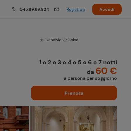
045.89.69.924
Registrati
Accedi
Condividi
Salva
1 o 2 o 3 o 4 o 5 o 6 o 7 notti
60 €
da
a persona per soggiorno
Prenota