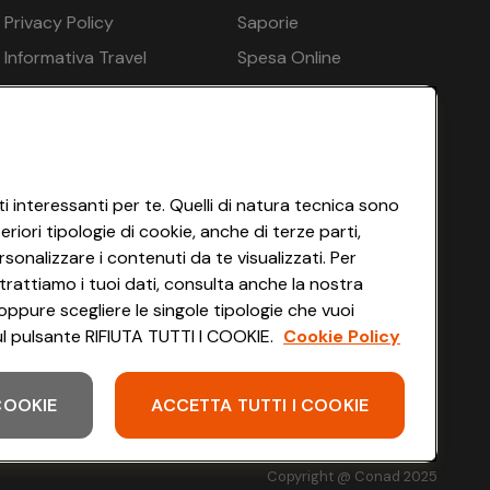
€ 246
€ 201
Privacy Policy
Saporie
saggi - opzionale a pagamento in loco, Beauty Center -
Informativa Travel
Spesa Online
 opzionale a pagamento in loco
€ 246
€ 201
Agency
HEYCONAD
Impostazioni dei Cookie
€ 246
€ 201
Termini di Servizio
Accessibilità
i interessanti per te. Quelli di natura tecnica sono
€ 246
€ 201
iori tipologie di cookie, anche di terze parti,
sonalizzare i contenuti da te visualizzati. Per
trattiamo i tuoi dati, consulta anche la nostra
€ 173
€ 139
oppure scegliere le singole tipologie che vuoi
 sul pulsante RIFIUTA TUTTI I COOKIE.
Cookie Policy
€ 246
€ 201
 COOKIE
ACCETTA TUTTI I COOKIE
Scarica l'app
€ 246
€ 201
co
Copyright @ Conad 2025