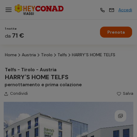
Accedi
1 notte
Prenota
Vacanze
71 €
Vacanze
da
Home
Austria
Tirolo
Telfs
HARRY'S HOME TELFS
Esperienze
Esperienze
Telfs - Tirolo - Austria
HARRY'S HOME TELFS
Hotel
Hotel
pernottamento e prima colazione
Condividi
Salva
Crociere
Crociere
Traghetti
Traghetti