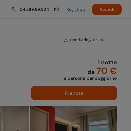
045.89.69.924
Registrati
Accedi
Condividi
Salva
1 notte
70 €
da
a persona per soggiorno
Prenota