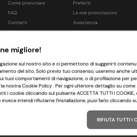
Come prenotare
Preferiti
€ 118
€ 130
FAQ
Le mie prenotazioni
su richiesta, gratuito, Seggiolone - gratuito, Scaldabiberon
€ 81
€ 94
Contatti
Assistenza
€ 81
€ 94
ne migliore!
igazione sul nostro sito e ci permettono di suggerirti contenut
nde possibile per una persona in più: Sì
amento del sito. Solo previo tuo consenso, useremo anche ulter
tuito, Riscaldamento - gratuito, Minibar - gratuito, Bollitore
ui tuoi comportamenti di navigazione, o di profilazione per per
a a rotelle
 la nostra Cookie Policy . Per ogni ulteriore dettaglio su come 
i tutti i cookie cliccando sul pulsante ACCETTA TUTTI I COOKIE, 
net WLAN/WIFI - gratuito
invece intendi rifiutarne l’installazione, puoi farlo cliccando
€ 70
€ 82
RIFIUTA TUTTI I
Metodo di pagamento