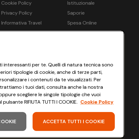
Cookie Policy
Istituzionale
n.d.
Privacy Policy
Saporie
n.d.
Informativa Travel
Spesa Online
Agency
HEYCONAD
€ 106
Impostazioni dei Cookie
Termini di Servizio
Accessibilità
i interessanti per te. Quelli di natura tecnica sono
iori tipologie di cookie, anche di terze parti,
sonalizzare i contenuti da te visualizzati. Per
trattiamo i tuoi dati, consulta anche la nostra
oppure scegliere le singole tipologie che vuoi
 sul pulsante RIFIUTA TUTTI I COOKIE.
Cookie Policy
€ 94
 COOKIE
ACCETTA TUTTI I COOKIE
Scarica l'app