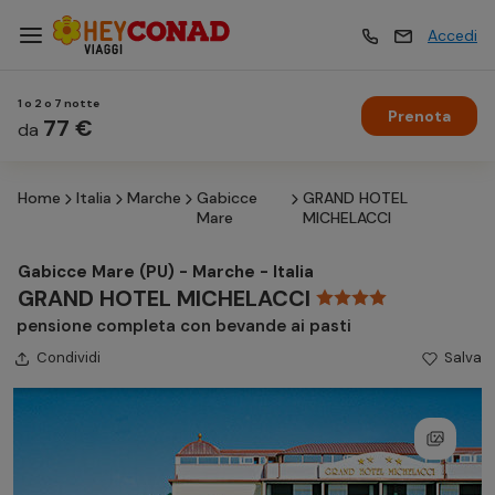
Accedi
1 o 2 o 7 notte
Prenota
Vacanze
77 €
Vacanze
da
Home
Italia
Marche
Gabicce
GRAND HOTEL
Esperienze
Esperienze
Mare
MICHELACCI
Gabicce Mare (PU) - Marche - Italia
Hotel
Hotel
GRAND HOTEL MICHELACCI
pensione completa con bevande ai pasti
Condividi
Crociere
Salva
Crociere
Traghetti
Traghetti