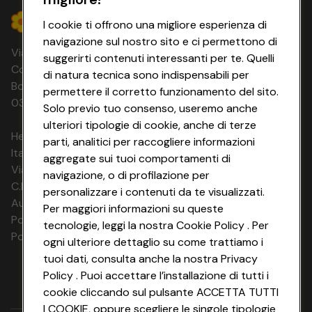
I cookie ti offrono una migliore esperienza di
navigazione sul nostro sito e ci permettono di
Via Michelino, 59 | 40127 BOLOGNA
suggerirti contenuti interessanti per te. Quelli
Codice Fiscale e Registro Imprese di
di natura tecnica sono indispensabili per
Bologna 00865960157 PARTITA IVA
permettere il corretto funzionamento del sito.
03320960374 CONAD SOC. COOP.
Solo previo tuo consenso, useremo anche
ulteriori tipologie di cookie, anche di terze
HeyConad Viaggi è un servizio gestito da
parti, analitici per raccogliere informazioni
Italia Travel Marketing S.r.l.
aggregate sui tuoi comportamenti di
Via Chiesolina 8 | 37066 Sommacampagna (VR)
navigazione, o di profilazione per
C.F. e P.IVA: 03816060234
personalizzare i contenuti da te visualizzati.
Aut. Prov Verona n. 4737/10
Per maggiori informazioni su queste
Polizza Ass. RC n. 177765037
tecnologie, leggi la nostra Cookie Policy . Per
Polizza Ass. Protection n. 6006000083/F
ogni ulteriore dettaglio su come trattiamo i
tuoi dati, consulta anche la nostra Privacy
Policy . Puoi accettare l’installazione di tutti i
cookie cliccando sul pulsante ACCETTA TUTTI
I COOKIE, oppure scegliere le singole tipologie