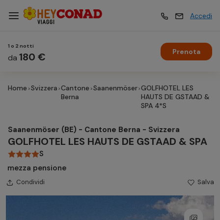
Accedi
1 o 2 notti
Prenota
Vacanze
180 €
Vacanze
da
Home
Svizzera
Cantone
Saanenmöser
GOLFHOTEL LES
Esperienze
Esperienze
Berna
HAUTS DE GSTAAD &
SPA 4*S
Hotel
Hotel
Saanenmöser (BE) - Cantone Berna - Svizzera
GOLFHOTEL LES HAUTS DE GSTAAD & SPA
S
Crociere
Crociere
mezza pensione
Condividi
Salva
Traghetti
Traghetti