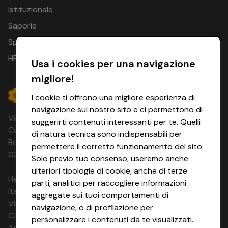
Istituzionale
15.09.26 - 17.09.26
2 notti
€ 123
€ 123
€
Saporie
16.09.26 - 18.09.26
2 notti
€ 123
€ 123
€
Spesa Online
HEYCONAD
17.09.26 - 19.09.26
2 notti
€ 123
€ 123
€
Usa i cookies per una navigazione
migliore!
18.09.26 -
2 notti
€ 123
€ 123
€
20.09.26
I cookie ti offrono una migliore esperienza di
navigazione sul nostro sito e ci permettono di
19.09.26 - 21.09.26
2 notti
€ 123
€ 123
€
Via Michelino, 59 | 40127 BOLOGNA
suggerirti contenuti interessanti per te. Quelli
Codice Fiscale e Registro Imprese di
20.09.26 -
di natura tecnica sono indispensabili per
2 notti
€ 123
€ 123
€
Bologna 00865960157 PARTITA IVA
22.09.26
permettere il corretto funzionamento del sito.
03320960374 CONAD SOC. COOP.
Solo previo tuo consenso, useremo anche
21.09.26 -
2 notti
€ 123
€ 123
€
ulteriori tipologie di cookie, anche di terze
23.09.26
HeyConad Viaggi è un servizio gestito da
parti, analitici per raccogliere informazioni
Italia Travel Marketing S.r.l.
22.09.26 -
aggregate sui tuoi comportamenti di
2 notti
€ 123
€ 123
€
Via Chiesolina 8 | 37066 Sommacampagna (VR)
24.09.26
navigazione, o di profilazione per
C.F. e P.IVA: 03816060234
personalizzare i contenuti da te visualizzati.
23.09.26 -
Aut. Prov Verona n. 4737/10
2 notti
€ 123
€ 123
€