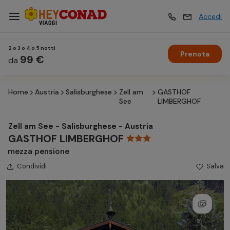
Accedi
2 o 3 o 4 o 5 notti
Prenota
Vacanze
99 €
Vacanze
da
Home
Austria
Salisburghese
Zell am
GASTHOF
Esperienze
Esperienze
See
LIMBERGHOF
Zell am See - Salisburghese - Austria
Hotel
Hotel
GASTHOF LIMBERGHOF
mezza pensione
Condividi
Crociere
Salva
Crociere
Traghetti
Traghetti