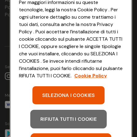
Per maggiori informazioni su queste
25.09.26
Polizza Ass. RC n. 177765037
tecnologie, leggi la nostra Cookie Policy . Per
Polizza Ass. Protection n. 6006000083/F
24.09.26 -
ogni ulteriore dettaglio su come trattiamo i
2 notti
€ 123
€ 123
€
26.09.26
tuoi dati, consulta anche la nostra Privacy
Policy . Puoi accettare l’installazione di tutti i
25.09.26 -
2 notti
€ 123
€ 123
€
cookie cliccando sul pulsante ACCETTA TUTTI
27.09.26
I COOKIE, oppure scegliere le singole tipologie
26.09.26 -
che vuoi installare, cliccando su SELEZIONA I
2 notti
€ 123
€ 123
€
28.09.26
COOKIES . Se invece intendi rifiutarne
Seguici su
l’installazione, puoi farlo cliccando sul pulsante
27.09.26 -
2 notti
€ 123
€ 123
€
29.09.26
RIFIUTA TUTTI I COOKIE.
Cookie Policy
28.09.26 -
2 notti
€ 123
€ 123
€
30.09.26
SELEZIONA I COOKIES
Metodo di pagamento
01.12.26 - 03.12.26
2 notti
€ 99
€ 99
02.12.26 - 04.12.26
2 notti
€ 99
€ 99
RIFIUTA TUTTI I COOKIE
Scarica l'app
03.12.26 - 05.12.26
2 notti
€ 99
€ 99