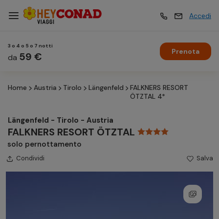
Accedi
3 o 4 o 5 o 7 notti
Prenota
Vacanze
59 €
Vacanze
da
Home
Austria
Tirolo
Längenfeld
FALKNERS RESORT
Esperienze
Esperienze
ÖTZTAL 4*
Längenfeld - Tirolo - Austria
Hotel
Hotel
FALKNERS RESORT ÖTZTAL
solo pernottamento
Condividi
Crociere
Salva
Crociere
Traghetti
Traghetti