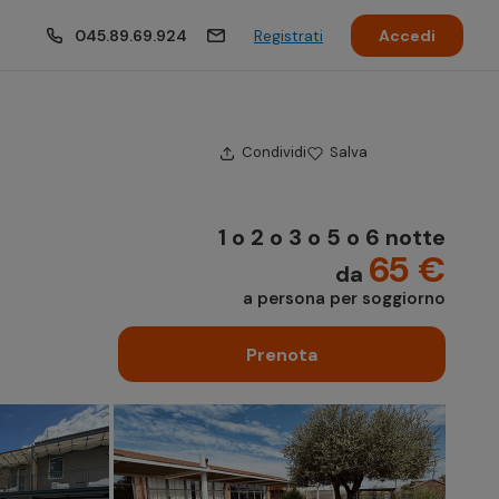
045.89.69.924
Registrati
Accedi
Condividi
Salva
1 o 2 o 3 o 5 o 6 notte
65 €
da
a persona per soggiorno
Prenota