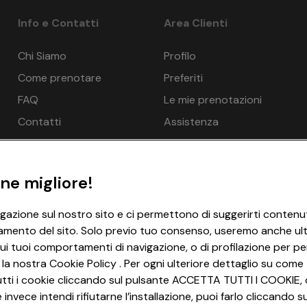
2 notti
della prenotazione. Organizzazione tecnica: EUROTOURS ITALIA 
Info e Contatti
Area Clienti
erona n. 4737/10 del 15/09/2010. Polizza Ass. Europaische Re
2 notti
 farsi sostituire fino a 4 giorni prima della data di partenza.
Chi Siamo
Profilo
Come prenotare
Preferiti
3 notti
FAQ
Le mie prenotazioni
Contatti
Assistenza
5 notti
6 notti
ne migliore!
1 notte
igazione sul nostro sito e ci permettono di suggerirti contenut
amento del sito. Solo previo tuo consenso, useremo anche ulter
ui tuoi comportamenti di navigazione, o di profilazione per per
3 notti
 la nostra Cookie Policy . Per ogni ulteriore dettaglio su come 
i tutti i cookie cliccando sul pulsante ACCETTA TUTTI I COOKIE, 
invece intendi rifiutarne l’installazione, puoi farlo cliccando