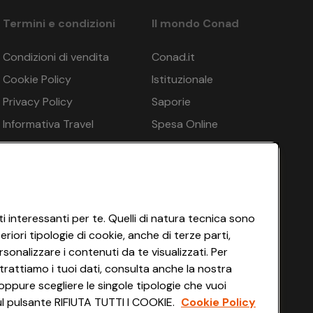
€ 147
- 12%
TRAVEL MARKETING di Eurotours Italia S.r.l., Via
Termini e condizioni
Il mondo Conad
iseversicherung AG n. 62540178-RC16. In base all’art.
€ 165
€ 187
- 11%
Condizioni di vendita
Conad.it
Cookie Policy
Istituzionale
€ 245
€ 280
- 12%
Privacy Policy
Saporie
€ 495
Informativa Travel
Spesa Online
€ 567
- 12%
Agency
HEYCONAD
€ 649
Impostazioni dei Cookie
€ 744
- 12%
Termini di Servizio
€ 85
Accessibilità
i interessanti per te. Quelli di natura tecnica sono
€ 93
- 8%
iori tipologie di cookie, anche di terze parti,
€ 325
sonalizzare i contenuti da te visualizzati. Per
€ 372
- 12%
trattiamo i tuoi dati, consulta anche la nostra
oppure scegliere le singole tipologie che vuoi
 sul pulsante RIFIUTA TUTTI I COOKIE.
Cookie Policy