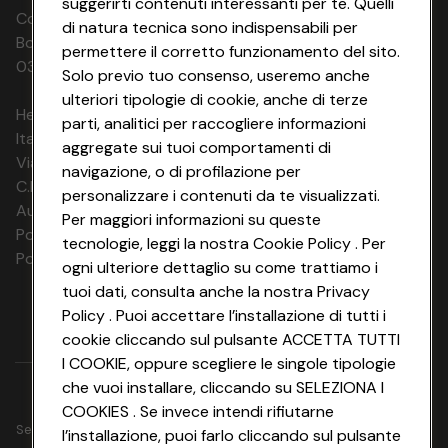
suggerirti contenuti interessanti per te. Quelli
Codice Fiscale e Registro Imprese di
di natura tecnica sono indispensabili per
Bologna 00865960157 PARTITA IVA
permettere il corretto funzionamento del sito.
03320960374 CONAD SOC. COOP.
Solo previo tuo consenso, useremo anche
ulteriori tipologie di cookie, anche di terze
HeyConad Viaggi è un servizio gestito da
parti, analitici per raccogliere informazioni
Italia Travel Marketing S.r.l.
aggregate sui tuoi comportamenti di
Via Chiesolina 8 | 37066 Sommacampagna (VR)
navigazione, o di profilazione per
C.F. e P.IVA: 03816060234
personalizzare i contenuti da te visualizzati.
Aut. Prov Verona n. 4737/10
Per maggiori informazioni su queste
Polizza Ass. RC n. 177765037
tecnologie, leggi la nostra Cookie Policy . Per
Polizza Ass. Protection n. 6006000083/F
ogni ulteriore dettaglio su come trattiamo i
tuoi dati, consulta anche la nostra Privacy
Policy . Puoi accettare l’installazione di tutti i
cookie cliccando sul pulsante ACCETTA TUTTI
I COOKIE, oppure scegliere le singole tipologie
che vuoi installare, cliccando su SELEZIONA I
COOKIES . Se invece intendi rifiutarne
Seguici su
l’installazione, puoi farlo cliccando sul pulsante