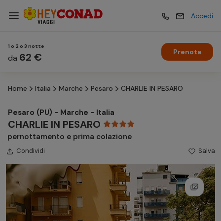
Accedi
1 o 2 o 3 notte
Prenota
Vacanze
62 €
Vacanze
da
Home
Italia
Marche
Pesaro
CHARLIE IN PESARO
Esperienze
Esperienze
Pesaro (PU) - Marche - Italia
CHARLIE IN PESARO
Hotel
Hotel
pernottamento e prima colazione
Condividi
Salva
Crociere
Crociere
Traghetti
Traghetti