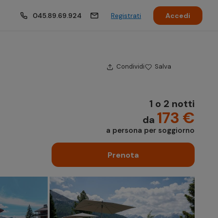
045.89.69.924
Registrati
Accedi
Condividi
Salva
1 o 2 notti
173 €
da
a persona per soggiorno
Prenota