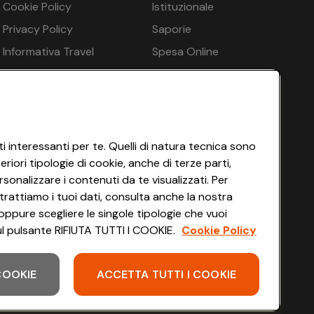
Cookie Policy
Istituzionale
xpress
€ 279
€ 212
Privacy Policy
Saporie
€ 279
€ 212
Informativa Travel
Spesa Online
Agency
HEYCONAD
€ 577
€ 443
Impostazioni dei Cookie
€ 568
€ 433
Termini di Servizio
€ 279
€ 212
Accessibilità
i interessanti per te. Quelli di natura tecnica sono
mento in loco
iori tipologie di cookie, anche di terze parti,
€ 279
€ 212
sonalizzare i contenuti da te visualizzati. Per
€ 279
€ 212
trattiamo i tuoi dati, consulta anche la nostra
oppure scegliere le singole tipologie che vuoi
€ 279
€ 212
 sul pulsante RIFIUTA TUTTI I COOKIE.
Cookie Policy
€ 279
€ 212
 COOKIE
ACCETTA TUTTI I COOKIE
Scarica l'app
€ 577
€ 443
€ 568
€ 433