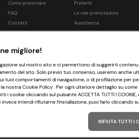
Come prenotare
Preferiti
di debito (bancomat/carta EC), Visa, Mastercard, American E
€ 202
€ 212
FAQ
Le mie prenotazioni
€ 202
€ 212
Contatti
Assistenza
€ 423
€ 443
€ 414
€ 433
ne migliore!
e - gratuito
€ 202
€ 212
igazione sul nostro sito e ci permettono di suggerirti contenut
na 1x, Sala relax 1x, Massaggi - su richiesta, opzionale a paga
amento del sito. Solo previo tuo consenso, useremo anche ulter
€ 202
€ 212
ui tuoi comportamenti di navigazione, o di profilazione per per
€ 202
€ 212
 la nostra Cookie Policy . Per ogni ulteriore dettaglio su come 
i tutti i cookie cliccando sul pulsante ACCETTA TUTTI I COOKIE, 
€ 202
€ 212
invece intendi rifiutarne l’installazione, puoi farlo cliccando
€ 202
€ 212
nde possibile per una persona in più: Sì
RIFIUTA TUTTI I
ito, Balcone, Minibar - opzionale a pagamento in loco
Metodo di pagamento
€ 423
€ 443
iabatte - gratuito
€ 414
€ 433