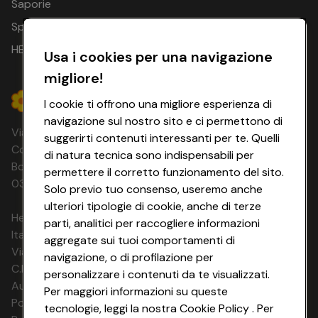
Saporie
Olbi
Livorno
Sardinia
Golfo 
Spesa Online
20.05.26
Ferries o
-
Moby o
7 notti
HEYCONAD
Usa i cookies per una navigazione
23.09.26
Grimaldi
Olbia o
Lines
Livo
migliore!
Golfo Aranci
I cookie ti offrono una migliore esperienza di
Olbi
navigazione sul nostro sito e ci permettono di
Livorno
Sardinia
Golfo 
Via Michelino, 59 | 40127 BOLOGNA
suggerirti contenuti interessanti per te. Quelli
19.05.26
Ferries o
Codice Fiscale e Registro Imprese di
-
Moby o
8 notti
di natura tecnica sono indispensabili per
23.09.26
Grimaldi
Bologna 00865960157 PARTITA IVA
permettere il corretto funzionamento del sito.
Olbia o
Lines
Livo
03320960374 CONAD SOC. COOP.
Golfo Aranci
Solo previo tuo consenso, useremo anche
ulteriori tipologie di cookie, anche di terze
HeyConad Viaggi è un servizio gestito da
parti, analitici per raccogliere informazioni
Olbi
Italia Travel Marketing S.r.l.
Livorno
Sardinia
aggregate sui tuoi comportamenti di
Golfo 
19.05.26
Ferries o
Via Chiesolina 8 | 37066 Sommacampagna (VR)
navigazione, o di profilazione per
-
Moby o
9 notti
C.F. e P.IVA: 03816060234
23.09.26
Grimaldi
personalizzare i contenuti da te visualizzati.
Olbia o
Aut. Prov Verona n. 4737/10
Lines
Livo
Per maggiori informazioni su queste
Golfo Aranci
Polizza Ass. RC n. 177765037
tecnologie, leggi la nostra Cookie Policy . Per