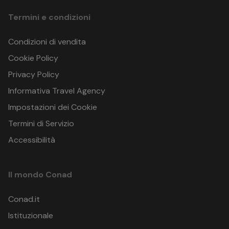
Genova
Olb
Moby o
06.06.26
Termini e condizioni
Tirrenia o
-
9 notti
Grandi Navi
19.09.26
Veloci
Condizioni di vendita
Olbia
Gen
Cookie Policy
Privacy Policy
Civitavecchia
Olb
Informativa Travel Agency
06.06.26
Tirrenia o
-
Grimaldi
8 notti
Impostazioni dei Cookie
19.09.26
Lines
Olbia
Civitav
Termini di Servizio
Accessibilità
Civitavecchia
Olb
07.06.26
Tirrenia o
Il mondo Conad
-
Grimaldi
7 notti
13.09.26
Lines
Conad.it
Olbia
Civitav
Istituzionale