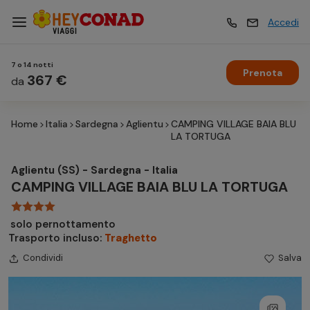
Accedi
7 o 14 notti
Prenota
Vacanze
367 €
Vacanze
da
Home
Italia
Sardegna
Aglientu
CAMPING VILLAGE BAIA BLU
Esperienze
Esperienze
LA TORTUGA
Aglientu (SS) - Sardegna - Italia
Hotel
Hotel
CAMPING VILLAGE BAIA BLU LA TORTUGA
solo pernottamento
Crociere
Crociere
Trasporto incluso:
Traghetto
Condividi
Salva
Traghetti
Traghetti