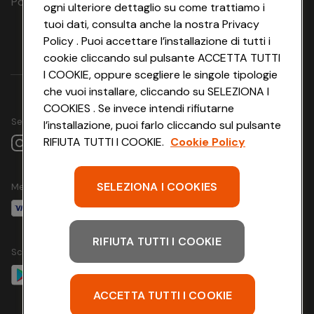
Polizza Ass. Protection n. 6006000083/F
ogni ulteriore dettaglio su come trattiamo i
Olbi
tuoi dati, consulta anche la nostra Privacy
Livorno
Sardinia
Golfo 
19.05.26
Ferries o
Policy . Puoi accettare l’installazione di tutti i
-
Moby o
7 notti
cookie cliccando sul pulsante ACCETTA TUTTI
22.09.26
Grimaldi
Olbia o
I COOKIE, oppure scegliere le singole tipologie
Lines
Livo
Golfo Aranci
che vuoi installare, cliccando su SELEZIONA I
COOKIES . Se invece intendi rifiutarne
Seguici su
l’installazione, puoi farlo cliccando sul pulsante
Olbi
Livorno
Sardinia
Golfo 
RIFIUTA TUTTI I COOKIE.
Cookie Policy
18.05.26
Ferries o
-
Moby o
8 notti
22.09.26
Grimaldi
Olbia o
Lines
SELEZIONA I COOKIES
Livo
Metodo di pagamento
Golfo Aranci
Olbi
Livorno
RIFIUTA TUTTI I COOKIE
Sardinia
Golfo 
Scarica l'app
18.05.26
Ferries o
-
Moby o
9 notti
22.09.26
Grimaldi
Olbia o
Lines
Livo
ACCETTA TUTTI I COOKIE
Golfo Aranci