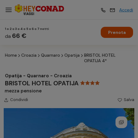
Accedi
1 o 2 o 3 o 4 o 5 o 6 o 7 notti
Prenota
Vacanze
66 €
Vacanze
da
Home
Croazia
Quarnaro
Opatija
BRISTOL HOTEL
Esperienze
Esperienze
OPATIJA 4*
Opatija - Quarnaro - Croazia
Hotel
Hotel
BRISTOL HOTEL OPATIJA
mezza pensione
Condividi
Crociere
Salva
Crociere
Traghetti
Traghetti