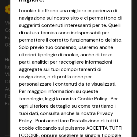
I cookie ti offrono una migliore esperienza di
navigazione sul nostro sito e ci permettono di
Via Michelino, 59 | 40127 BOLOGNA
suggerirti contenuti interessanti per te. Quelli
Codice Fiscale e Registro Imprese di
di natura tecnica sono indispensabili per
Bologna 00865960157 PARTITA IVA
permettere il corretto funzionamento del sito.
03320960374 CONAD SOC. COOP.
Solo previo tuo consenso, useremo anche
ulteriori tipologie di cookie, anche di terze
HeyConad Viaggi è un servizio gestito da
parti, analitici per raccogliere informazioni
Italia Travel Marketing S.r.l.
aggregate sui tuoi comportamenti di
Via Chiesolina 8 | 37066 Sommacampagna (VR)
navigazione, o di profilazione per
C.F. e P.IVA: 03816060234
personalizzare i contenuti da te visualizzati.
Aut. Prov Verona n. 4737/10
Per maggiori informazioni su queste
Polizza Ass. RC n. 177765037
tecnologie, leggi la nostra Cookie Policy . Per
Polizza Ass. Protection n. 6006000083/F
ogni ulteriore dettaglio su come trattiamo i
tuoi dati, consulta anche la nostra Privacy
Policy . Puoi accettare l’installazione di tutti i
cookie cliccando sul pulsante ACCETTA TUTTI
I COOKIE, oppure scegliere le singole tipologie