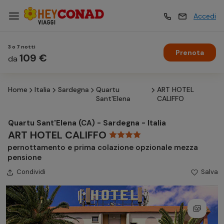
Accedi
3 o 7 notti
Prenota
Vacanze
109 €
Vacanze
da
Home
Italia
Sardegna
Quartu
ART HOTEL
Esperienze
Esperienze
Sant'Elena
CALIFFO
Quartu Sant'Elena (CA) - Sardegna - Italia
Hotel
Hotel
ART HOTEL CALIFFO
pernottamento e prima colazione opzionale mezza
pensione
Crociere
Crociere
Condividi
Salva
Traghetti
Traghetti