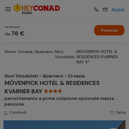
Accedi
1 o 3 notti
Prenota
Vacanze
76 €
Vacanze
da
Home
Croazia
Quarnaro
Novi
MÖVENPICK HOTEL &
Esperienze
Esperienze
Vinodolski
RESIDENCES KVARNER
BAY 4*
Hotel
Hotel
Novi Vinodolski - Quarnaro - Croazia
MÖVENPICK HOTEL & RESIDENCES
KVARNER BAY
Crociere
Crociere
pernottamento e prima colazione opzionale mezza
pensione
Condividi
Salva
Traghetti
Traghetti