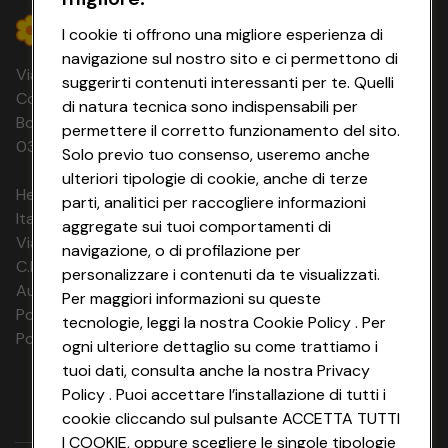
I cookie ti offrono una migliore esperienza di
navigazione sul nostro sito e ci permettono di
Via Michelino, 59 | 40127 BOLOGNA
suggerirti contenuti interessanti per te. Quelli
Codice Fiscale e Registro Imprese di
di natura tecnica sono indispensabili per
Bologna 00865960157 PARTITA IVA
permettere il corretto funzionamento del sito.
03320960374 CONAD SOC. COOP.
Solo previo tuo consenso, useremo anche
ulteriori tipologie di cookie, anche di terze
HeyConad Viaggi è un servizio gestito da
parti, analitici per raccogliere informazioni
Italia Travel Marketing S.r.l.
aggregate sui tuoi comportamenti di
Via Chiesolina 8 | 37066 Sommacampagna (VR)
navigazione, o di profilazione per
C.F. e P.IVA: 03816060234
personalizzare i contenuti da te visualizzati.
Aut. Prov Verona n. 4737/10
Per maggiori informazioni su queste
Polizza Ass. RC n. 177765037
tecnologie, leggi la nostra Cookie Policy . Per
Polizza Ass. Protection n. 6006000083/F
ogni ulteriore dettaglio su come trattiamo i
tuoi dati, consulta anche la nostra Privacy
Policy . Puoi accettare l’installazione di tutti i
cookie cliccando sul pulsante ACCETTA TUTTI
I COOKIE, oppure scegliere le singole tipologie