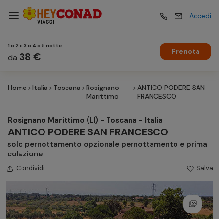
Accedi
1 o 2 o 3 o 4 o 5 notte
Prenota
Vacanze
38 €
Vacanze
da
Home
Italia
Toscana
Rosignano
ANTICO PODERE SAN
Esperienze
Esperienze
Marittimo
FRANCESCO
Rosignano Marittimo (LI) - Toscana - Italia
Hotel
Hotel
ANTICO PODERE SAN FRANCESCO
solo pernottamento opzionale pernottamento e prima
colazione
Crociere
Crociere
Condividi
Salva
Traghetti
Traghetti