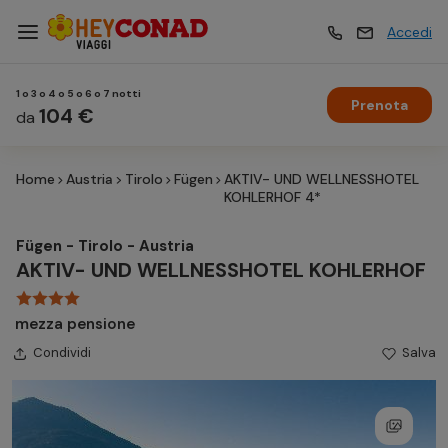
Accedi
1 o 3 o 4 o 5 o 6 o 7 notti
Prenota
Vacanze
104 €
Vacanze
da
Home
Austria
Tirolo
Fügen
AKTIV- UND WELLNESSHOTEL
Esperienze
Esperienze
KOHLERHOF 4*
Fügen - Tirolo - Austria
Hotel
Hotel
AKTIV- UND WELLNESSHOTEL KOHLERHOF
mezza pensione
Crociere
Crociere
Condividi
Salva
Traghetti
Traghetti