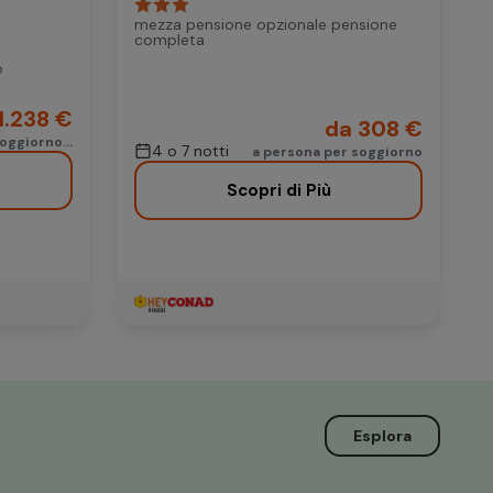
mezza pensione opzionale pensione
completa
b
1.238 €
da 308 €
oggiorno...
4 o 7 notti
a persona per soggiorno
Scopri di Più
Esplora