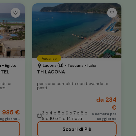
Vacanze
 - Egitto
Lacona (LI) - Toscana - Italia
OTEL
TH LACONA
nde ai
pensione completa con bevande ai
ard
pasti
da 234
€
 985 €
3 o 4 o 5 o 6 o 7 o 8 o
a camera per
9 o 10 o 11 o 14 notti
oggiorno...
soggiorno
Scopri di Più