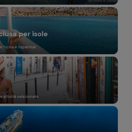
clusa per isole
 Sicilia e risparmia!
te attività selezionate