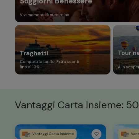
Soggiorni Benessere
Vivi momenti di puro relax
Tour n
Traghetti
Compara le tariffe. Extra sconti
fino al 10%
Alla scoper
Vantaggi Carta Insieme: 50
Vantaggi Carta Insieme
Vant