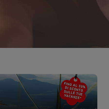
en
Sab
Dom
Lun
Mar
Mer
Gio
Ven
4
5
1
2
11
12
4
5
6
7
8
9
18
19
11
12
13
14
15
16
25
26
18
19
20
21
22
23
25
26
27
28
29
30
FINO AL 30%
DI SCONTO
SULLE TUE
VACANZE*