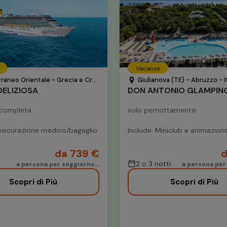
Vacanze
aneo Orientale - Grecia e Croazia
Giulianova (TE) - Abruzzo - It
ELIZIOSA
 completa
solo pernottamento
assicurazione medico/bagaglio
Include: Miniclub e animazion
da 739 €
d
2 o 3 notti
a persona per soggiorno...
a persona per
Scopri di Più
Scopri di Più