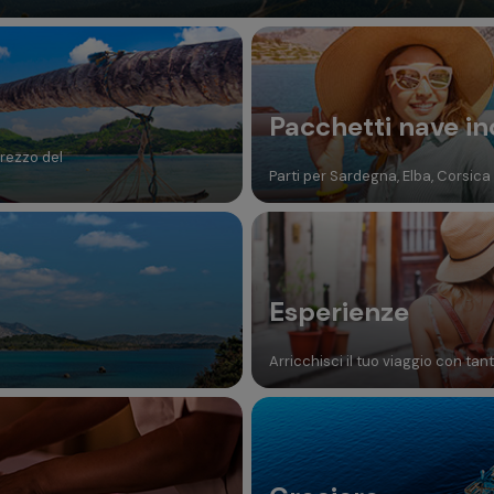
Pacchetti nave in
prezzo del
Parti per Sardegna, Elba, Corsica e
Esperienze
Arricchisci il tuo viaggio con tan