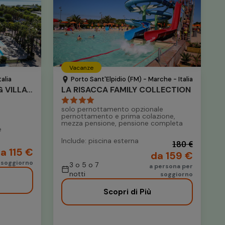
Vacanze
alia
Porto Sant'Elpidio (FM) - Marche - Italia
DON ANTONIO GLAMPING VILLAGE
LA RISACCA FAMILY COLLECTION
solo pernottamento opzionale
pernottamento e prima colazione,
mezza pensione, pensione completa
e
Include: piscina esterna
180 €
a 115 €
da 159 €
 soggiorno
3 o 5 o 7
a persona per
notti
soggiorno
Scopri di Più