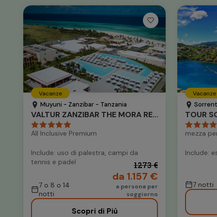
Vacanze
Vacanze
Muyuni - Zanzibar - Tanzania
Sorrent
VALTUR ZANZIBAR THE MORA RESORT
TOUR SO
All Inclusive Premium
mezza pe
Include: uso di palestra, campi da
Include: e
tennis e padel
1273 €
da 1.157 €
7 notti
7 o 8 o 14
a persona per
notti
soggiorno
Scopri di Più