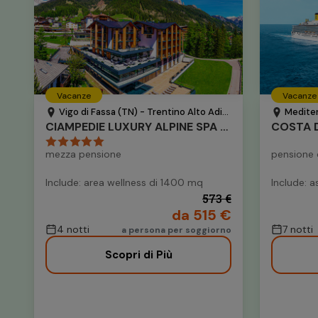
Vacanze
Vacanze
Vigo di Fassa (TN) - Trentino Alto Adige - Italia
Mediterr
CIAMPEDIE LUXURY ALPINE SPA HOTEL
COSTA D
mezza pensione
pensione
Include: area wellness di 1400 mq
Include: 
573 €
da 515 €
4 notti
7 notti
a persona per soggiorno
Scopri di Più