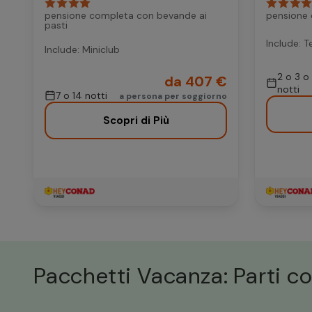
pensione completa con bevande ai
pensione
pasti
Include: T
Include: Miniclub
2 o 3 o
da 407 €
notti
7 o 14 notti
a persona per soggiorno
Scopri di Più
Pacchetti Vacanza: Parti co