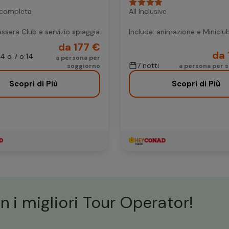
 completa
All Inclusive
essera Club e servizio spiaggia
Include: animazione e Miniclu
da 177 €
da 
 4 o 7 o 14
a persona per
7 notti
soggiorno
a persona per s
Scopri di Più
Scopri di Più
n i migliori Tour Operator!