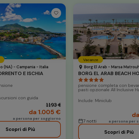
Vacanze
o (NA) - Campania - Italia
Borg El Arab - Marsa Matrouh
RRENTO E ISCHIA
BORG EL ARAB BEACH H
nsione
pensione completa con beva
pasti opzionale All Inclusive H
scursioni con guida
Include: Miniclub
1193 €
da 1.005 €
da
a persona per soggiorno
7 notti
a persona per s
Scopri di Più
Scopri di Più