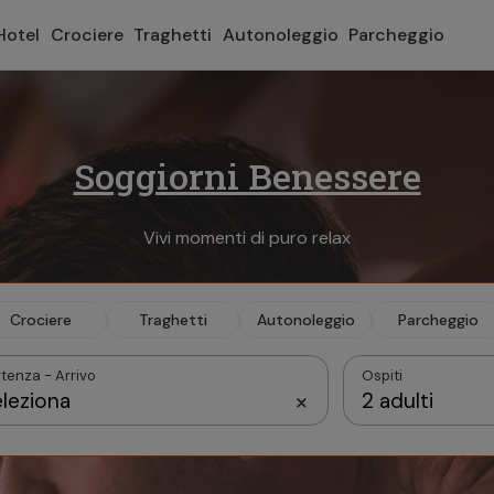
Hotel
Crociere
Traghetti
Autonoleggio
Parcheggio
Soggiorni Benessere
Vivi momenti di puro relax
Crociere
Traghetti
Autonoleggio
Parcheggio
tenza - Arrivo
Ospiti
leziona
2 adulti
Settembre 2026
Camera 1