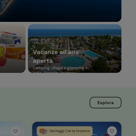
Vacanze all’aria
aperta
Camping village e glamping in
Italia, Croazia, Spagna
Esplora
Vantaggi Carta Insieme