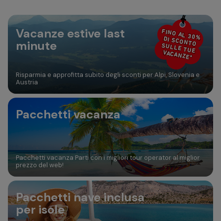
Da 0 a 17 anni
30
31
Vacanze estive last
Aggiungi camera
FINO AL 30%
DI SCONTO
minute
SULLE TUE
VACANZE*
Risparmia e approfitta subito degli sconti per Alpi, Slovenia e
Austria
Pacchetti vacanza
Pacchetti vacanza Parti con i migliori tour operator al miglior
prezzo del web!
Pacchetti nave inclusa
per isole