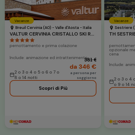
Vacanze
Vacanze
Breuil Cervinia (AO) - Valle d'Aosta - Italia
Sestriere (
VALTUR CERVINIA CRISTALLO SKI RESORT
TH SESTRI
pernottamento e prima colazione
pernottamen
opzionale m
cena
Include: animazione ed intrattenimento
381 €
Include: anim
da 346 €
2 o 3 o 4 o 5 o 6 o 7 o
a persona per
8 o 14 notti
soggiorno
2 o 3 o 4 
o 9 o 14 no
Scopri di Più