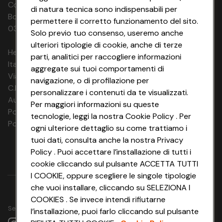
Codice Fiscale e Registro Imprese di
di natura tecnica sono indispensabili per
Bologna 00865960157 PARTITA IVA
permettere il corretto funzionamento del sito.
03320960374 CONAD SOC. COOP.
Solo previo tuo consenso, useremo anche
ulteriori tipologie di cookie, anche di terze
HeyConad Viaggi è un servizio gestito da
parti, analitici per raccogliere informazioni
Italia Travel Marketing S.r.l.
aggregate sui tuoi comportamenti di
Via Chiesolina 8 | 37066 Sommacampagna (VR)
navigazione, o di profilazione per
C.F. e P.IVA: 03816060234
personalizzare i contenuti da te visualizzati.
Aut. Prov Verona n. 4737/10
Per maggiori informazioni su queste
Polizza Ass. RC n. 177765037
tecnologie, leggi la nostra Cookie Policy . Per
Polizza Ass. Protection n. 6006000083/F
ogni ulteriore dettaglio su come trattiamo i
tuoi dati, consulta anche la nostra Privacy
Policy . Puoi accettare l’installazione di tutti i
cookie cliccando sul pulsante ACCETTA TUTTI
I COOKIE, oppure scegliere le singole tipologie
che vuoi installare, cliccando su SELEZIONA I
COOKIES . Se invece intendi rifiutarne
Seguici su
l’installazione, puoi farlo cliccando sul pulsante