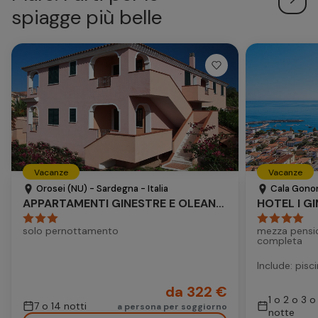
spiagge più belle
Vacanze
Vacanze
Orosei (NU) - Sardegna - Italia
Cala Gonon
APPARTAMENTI GINESTRE E OLEANDRI
HOTEL I GI
solo pernottamento
mezza pensi
completa
Include: pisc
da 322 €
1 o 2 o 3 o
7 o 14 notti
a persona per soggiorno
notte