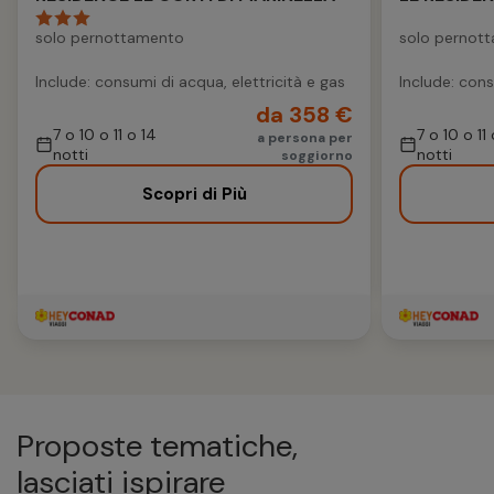
solo pernottamento
solo pernot
Include: consumi di acqua, elettricità e gas
Include: cons
da 358 €
7 o 10 o 11 o 14
7 o 10 o 11
a persona per
notti
notti
soggiorno
Scopri di Più
Proposte tematiche,
lasciati ispirare