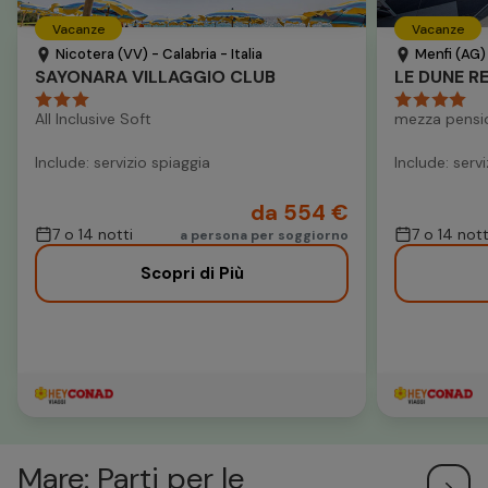
Vacanze
Vacanze
Nicotera (VV) - Calabria - Italia
Menfi (AG) -
SAYONARA VILLAGGIO CLUB
LE DUNE R
All Inclusive Soft
mezza pensi
Include: servizio spiaggia
Include: serv
da 554 €
7 o 14 notti
7 o 14 nott
a persona per soggiorno
Scopri di Più
Mare: Parti per le