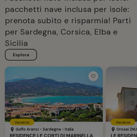
pacchetti nave inclusa per isole:
prenota subito e risparmia! Parti
per Sardegna, Corsica, Elba e
Sicilia
Esplora
Vacanze
Vacanze
Golfo Aranci - Sardegna - Italia
Orosei (NU)
RESIDENCE LE CORTI DI MARINELLA
LE RESIDE