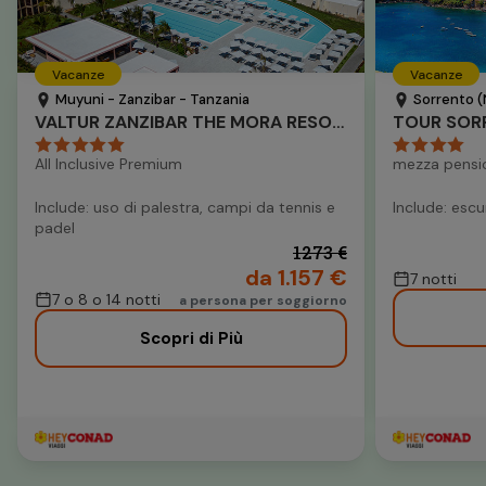
Vacanze
Vacanze
Muyuni - Zanzibar - Tanzania
Sorrento (
VALTUR ZANZIBAR THE MORA RESORT
TOUR SORR
All Inclusive Premium
mezza pensi
Include: uso di palestra, campi da tennis e
Include: escu
padel
1273 €
da 1.157 €
7 notti
7 o 8 o 14 notti
a persona per soggiorno
Scopri di Più