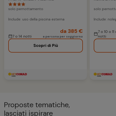
solo pernottamento
solo pernot
Include: uso della piscina esterna
Include: nole
da 385 €
7 o 10 o 11
7 o 14 notti
notti
a persona per soggiorno
Scopri di Più
Proposte tematiche,
lasciati ispirare