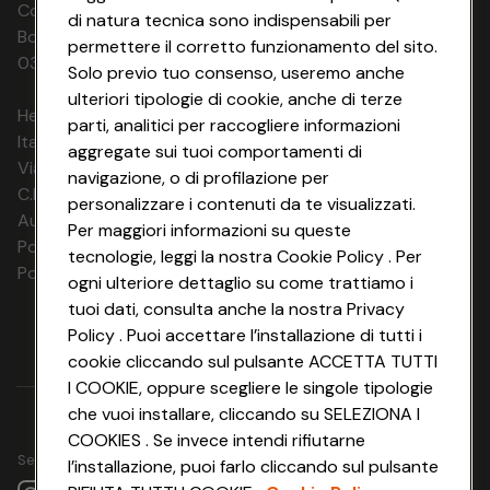
Codice Fiscale e Registro Imprese di
di natura tecnica sono indispensabili per
Bologna 00865960157 PARTITA IVA
permettere il corretto funzionamento del sito.
03320960374 CONAD SOC. COOP.
Solo previo tuo consenso, useremo anche
ulteriori tipologie di cookie, anche di terze
HeyConad Viaggi è un servizio gestito da
parti, analitici per raccogliere informazioni
Italia Travel Marketing S.r.l.
aggregate sui tuoi comportamenti di
Via Chiesolina 8 | 37066 Sommacampagna (VR)
navigazione, o di profilazione per
C.F. e P.IVA: 03816060234
personalizzare i contenuti da te visualizzati.
Aut. Prov Verona n. 4737/10
Per maggiori informazioni su queste
Polizza Ass. RC n. 177765037
tecnologie, leggi la nostra Cookie Policy . Per
Polizza Ass. Protection n. 6006000083/F
ogni ulteriore dettaglio su come trattiamo i
tuoi dati, consulta anche la nostra Privacy
Policy . Puoi accettare l’installazione di tutti i
cookie cliccando sul pulsante ACCETTA TUTTI
I COOKIE, oppure scegliere le singole tipologie
che vuoi installare, cliccando su SELEZIONA I
COOKIES . Se invece intendi rifiutarne
Seguici su
l’installazione, puoi farlo cliccando sul pulsante