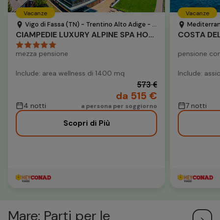
Vacanze
Vacanze
Vigo di Fassa (TN) - Trentino Alto Adige - Italia
Mediterran
CIAMPEDIE LUXURY ALPINE SPA HOTEL
COSTA DEL
mezza pensione
pensione co
Include: area wellness di 1400 mq
Include: ass
573 €
da 515 €
4 notti
7 notti
a persona per soggiorno
Scopri di Più
Mare: Parti per le