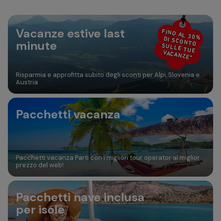
30
31
Aggiungi camera
Vacanze estive last
FINO AL 30%
DI SCONTO
minute
SULLE TUE
VACANZE*
Risparmia e approfitta subito degli sconti per Alpi, Slovenia e
Austria
Pacchetti vacanza
Pacchetti vacanza Parti con i migliori tour operator al miglior
prezzo del web!
Pacchetti nave inclusa
per isole