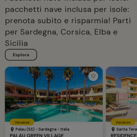
pacchetti nave inclusa per isole:
prenota subito e risparmia! Parti
per Sardegna, Corsica, Elba e
Sicilia
Esplora
Vacanze
Vacanze
Palau (SS) - Sardegna - Italia
Santa Teres
PALAU GREEN VILLAGE
RESIDENCE 