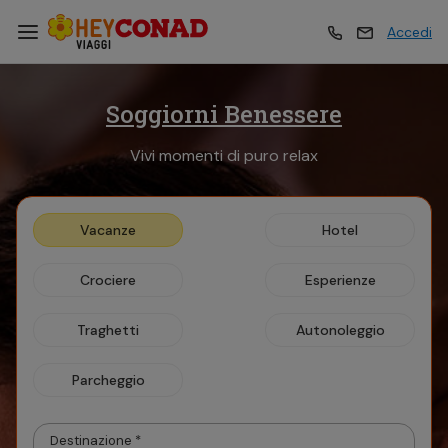
Accedi
Soggiorni Benessere
Vacanze
Vacanze
Vivi momenti di puro relax
Esperienze
Esperienze
Vacanze
Hotel
Hotel
Hotel
Crociere
Esperienze
Crociere
Crociere
Traghetti
Autonoleggio
Parcheggio
Traghetti
Traghetti
Destinazione *