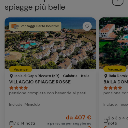
spiagge più belle
Vantaggi Carta Insieme
Vacanze
Vacanze
Isola di Capo Rizzuto (KR) - Calabria - Italia
Baia Domizi
VILLAGGIO SPIAGGE ROSSE
BAILA DOM
pensione completa con bevande ai pasti
pensione co
Include: Miniclub
Include: Tess
da 407 €
2 o 3 o 4 
7 o 14 notti
notti
a persona per soggiorno