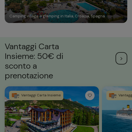
Camping village e glamping in Italia, Croazia, Spagna
Vantaggi Carta
Insieme: 50€ di
sconto a
prenotazione
Vantaggi Carta Insieme
Vantagg