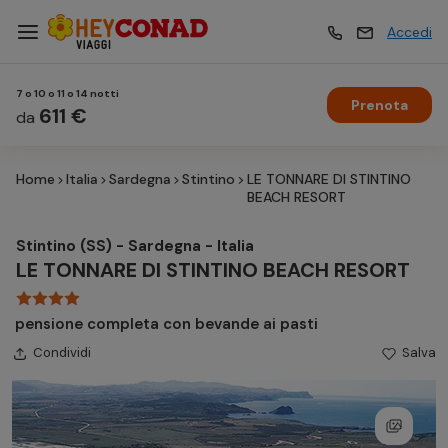
Accedi
7 o 10 o 11 o 14 notti
Prenota
Vacanze
611 €
Vacanze
da
Home
Italia
Sardegna
Stintino
LE TONNARE DI STINTINO
Esperienze
Esperienze
BEACH RESORT
Stintino (SS) - Sardegna - Italia
Hotel
Hotel
LE TONNARE DI STINTINO BEACH RESORT
pensione completa con bevande ai pasti
Crociere
Crociere
Condividi
Salva
Traghetti
Traghetti