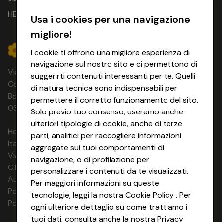
e triple vista mare.
Junior Suite
(2/4 persone): Spaziose
camere confortevoli e con arredi tipici, doppio ambiente
HEYCONAD
Usa i cookies per una navigazione
con un letto matrimoniale e due letti singoli e salottino,
situate al piano terra e con soppalco da cui si accede ad
migliore!
un ampio terrazzo attrezzato a solarium privato per
I cookie ti offrono una migliore esperienza di
godere del sole della Sardegna in relax e riservatezza.
Comodo bagno privato con doccia e asciugacapelli.
navigazione sul nostro sito e ci permettono di
Via Michelino, 59 | 40127 BOLOGNA
Tutte le camere hanno aria condizionata indipendente, Tv,
suggerirti contenuti interessanti per te. Quelli
Codice Fiscale e Registro Imprese di
telefono, cassetta di sicurezza e minifrigo con
di natura tecnica sono indispensabili per
riempimento a richiesta.
Bologna 00865960157 PARTITA IVA
permettere il corretto funzionamento del sito.
03320960374 CONAD SOC. COOP.
Solo previo tuo consenso, useremo anche
ulteriori tipologie di cookie, anche di terze
HeyConad Viaggi è un servizio gestito da
parti, analitici per raccogliere informazioni
Italia Travel Marketing S.r.l.
aggregate sui tuoi comportamenti di
Via Chiesolina 8 | 37066 Sommacampagna (VR)
navigazione, o di profilazione per
C.F. e P.IVA: 03816060234
personalizzare i contenuti da te visualizzati.
Aut. Prov Verona n. 4737/10
Per maggiori informazioni su queste
Polizza Ass. RC n. 177765037
tecnologie, leggi la nostra Cookie Policy . Per
Polizza Ass. Protection n. 6006000083/F
ogni ulteriore dettaglio su come trattiamo i
tuoi dati, consulta anche la nostra Privacy