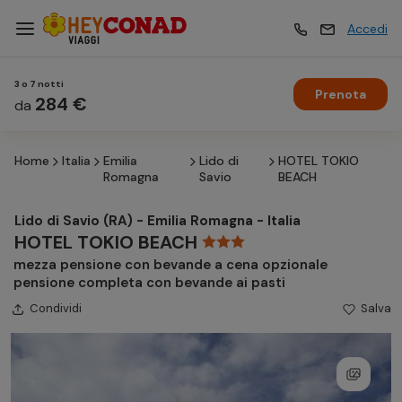
Accedi
3 o 7 notti
Prenota
Vacanze
284 €
Vacanze
da
Home
Italia
Emilia
Lido di
HOTEL TOKIO
Esperienze
Esperienze
Romagna
Savio
BEACH
Lido di Savio (RA) - Emilia Romagna - Italia
Hotel
Hotel
HOTEL TOKIO BEACH
mezza pensione con bevande a cena opzionale
pensione completa con bevande ai pasti
Crociere
Crociere
Condividi
Salva
Traghetti
Traghetti