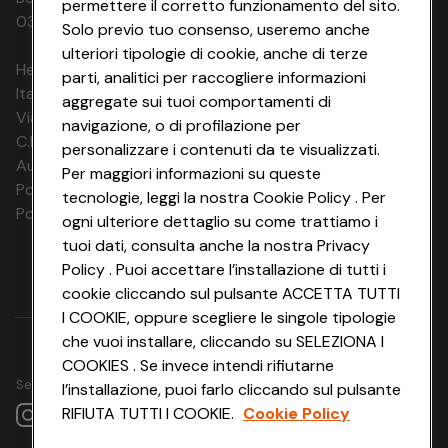
permettere il corretto funzionamento del sito.
03320960374 CONAD SOC. COOP.
Solo previo tuo consenso, useremo anche
ulteriori tipologie di cookie, anche di terze
HeyConad Viaggi è un servizio gestito da
parti, analitici per raccogliere informazioni
Italia Travel Marketing S.r.l.
aggregate sui tuoi comportamenti di
Via Chiesolina 8 | 37066 Sommacampagna (VR)
navigazione, o di profilazione per
C.F. e P.IVA: 03816060234
personalizzare i contenuti da te visualizzati.
Aut. Prov Verona n. 4737/10
Per maggiori informazioni su queste
Polizza Ass. RC n. 177765037
tecnologie, leggi la nostra Cookie Policy . Per
Polizza Ass. Protection n. 6006000083/F
ogni ulteriore dettaglio su come trattiamo i
tuoi dati, consulta anche la nostra Privacy
Policy . Puoi accettare l’installazione di tutti i
cookie cliccando sul pulsante ACCETTA TUTTI
I COOKIE, oppure scegliere le singole tipologie
che vuoi installare, cliccando su SELEZIONA I
COOKIES . Se invece intendi rifiutarne
Seguici su
l’installazione, puoi farlo cliccando sul pulsante
RIFIUTA TUTTI I COOKIE.
Cookie Policy