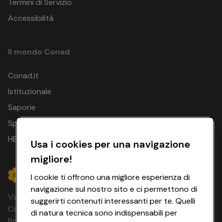
Termini di Servizio
Accessibilità
Il mondo Conad
Conad.it
Istituzionale
Saporie
Spesa Online
HEYCONAD
Usa i cookies per una navigazione
migliore!
I cookie ti offrono una migliore esperienza di
navigazione sul nostro sito e ci permettono di
Via Michelino, 59 | 40127 BOLOGNA
suggerirti contenuti interessanti per te. Quelli
Codice Fiscale e Registro Imprese di
di natura tecnica sono indispensabili per
Bologna 00865960157 PARTITA IVA