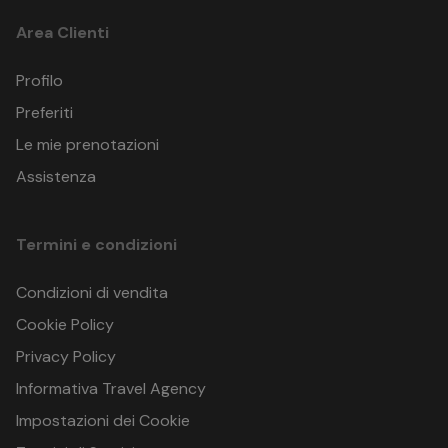
I prezzi indicati si intendono: a persona per soggiorno
Area Clienti
Profilo
HOTEL TOKIO BEACH
VIA LAVEZZOLA, 2
Preferiti
Lido di Savio (RA)
Le mie prenotazioni
Italia
GPS: 44.307140499999996 , 12.3454152
Assistenza
Termini e condizioni
Condizioni di vendita
Cookie Policy
Privacy Policy
Informativa Travel Agency
Impostazioni dei Cookie