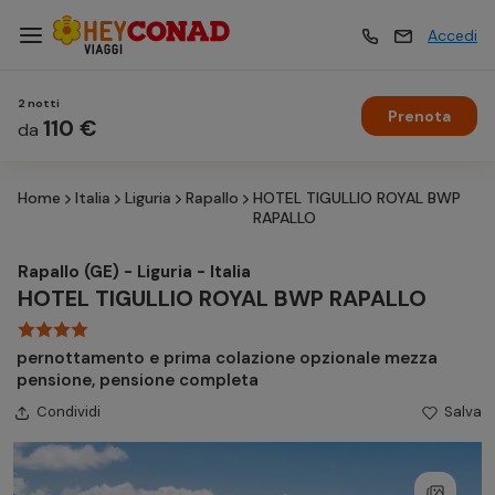
Accedi
2 notti
Prenota
Vacanze
110 €
Vacanze
da
Home
Italia
Liguria
Rapallo
HOTEL TIGULLIO ROYAL BWP
Esperienze
Esperienze
RAPALLO
Rapallo (GE) - Liguria - Italia
Hotel
Hotel
HOTEL TIGULLIO ROYAL BWP RAPALLO
pernottamento e prima colazione opzionale mezza
Crociere
Crociere
pensione, pensione completa
Condividi
Salva
Traghetti
Traghetti