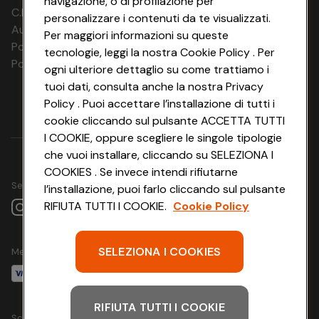
navigazione, o di profilazione per
C.F. e P.IVA: 03816060234
personalizzare i contenuti da te visualizzati.
Aut. Prov Verona n. 4737/10
Per maggiori informazioni su queste
Polizza Ass. RC n. 177765037
tecnologie, leggi la nostra Cookie Policy . Per
Polizza Ass. Protection n. 6006000083/F
ogni ulteriore dettaglio su come trattiamo i
tuoi dati, consulta anche la nostra Privacy
Policy . Puoi accettare l’installazione di tutti i
cookie cliccando sul pulsante ACCETTA TUTTI
I COOKIE, oppure scegliere le singole tipologie
che vuoi installare, cliccando su SELEZIONA I
COOKIES . Se invece intendi rifiutarne
Seguici su
l’installazione, puoi farlo cliccando sul pulsante
RIFIUTA TUTTI I COOKIE.
Cookie Policy
SELEZIONA I COOKIES
Metodo di pagamento
RIFIUTA TUTTI I COOKIE
Scarica l'app