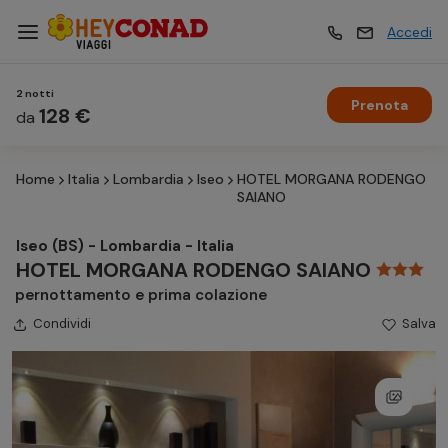
Accedi
2 notti
Prenota
Vacanze
128 €
Vacanze
da
Home
Italia
Lombardia
Iseo
HOTEL MORGANA RODENGO
Esperienze
Esperienze
SAIANO
Iseo (BS) - Lombardia - Italia
Hotel
Hotel
HOTEL MORGANA RODENGO SAIANO
pernottamento e prima colazione
Condividi
Crociere
Salva
Crociere
Traghetti
Traghetti