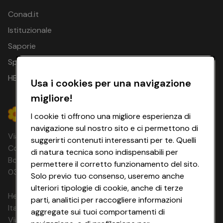
Conad.it
Istituzionale
Saporie
Spesa Online
HEYCONAD
Usa i cookies per una navigazione
migliore!
I cookie ti offrono una migliore esperienza di
navigazione sul nostro sito e ci permettono di
Via Michelino, 59 | 40127 BOLOGNA
suggerirti contenuti interessanti per te. Quelli
Codice Fiscale e Registro Imprese di
di natura tecnica sono indispensabili per
Bologna 00865960157 PARTITA IVA
permettere il corretto funzionamento del sito.
03320960374 CONAD SOC. COOP.
Solo previo tuo consenso, useremo anche
ulteriori tipologie di cookie, anche di terze
HeyConad Viaggi è un servizio gestito da
parti, analitici per raccogliere informazioni
Italia Travel Marketing S.r.l.
aggregate sui tuoi comportamenti di
Via Chiesolina 8 | 37066 Sommacampagna (VR)