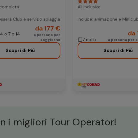
 completa
All Inclusive
essera Club e servizio spiaggia
Include: animazione e Miniclu
da 177 €
da 
 4 o 7 o 14
a persona per
7 notti
soggiorno
a persona per s
Scopri di Più
Scopri di Più
n i migliori Tour Operator!