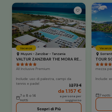
Vacanze
Vacanze
Muyuni - Zanzibar - Tanzania
Sorrent
VALTUR ZANZIBAR THE MORA RESORT
TOUR SO
All Inclusive Premium
mezza pe
Include: uso di palestra, campi da
Include: e
tennis e padel
1273 €
da 1.157 €
7 notti
7 o 8 o 14
a persona per
notti
soggiorno
Scopri di Più