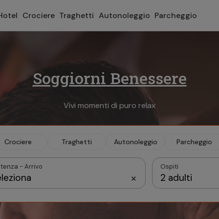
Hotel
Crociere
Traghetti
Autonoleggio
Parcheggio
Soggiorni Benessere
Vivi momenti di puro relax
Crociere
Traghetti
Autonoleggio
Parcheggio
tenza - Arrivo
Ospiti
leziona
2 adulti
Settembre 2026
Camera 1