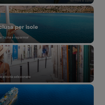
clusa per isole
 Sicilia e risparmia!
te attività selezionate