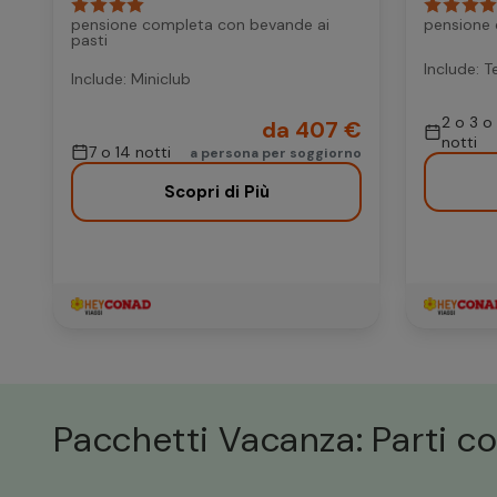
pensione completa con bevande ai
pensione
pasti
Include: T
Include: Miniclub
2 o 3 o
da 407 €
notti
7 o 14 notti
a persona per soggiorno
Scopri di Più
Pacchetti Vacanza: Parti co