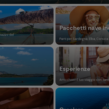
Pacchetti nave in
prezzo del
Parti per Sardegna, Elba, Corsica e
Esperienze
Arricchisci il tuo viaggio con tan