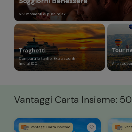
Soggiorni Benessere
Vivi momenti di puro relax
Tour n
Traghetti
Compara le tariffe. Extra sconti
fino al 10%
Alla scoper
Vantaggi Carta Insieme: 50
Vantaggi Carta Insieme
Vant