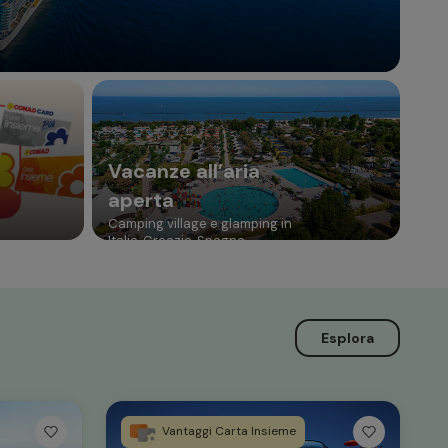
Vacanze all’aria
aperta
Camping village e glamping in
Italia, Croazia, Spagna
Esplora
Vantaggi Carta Insieme