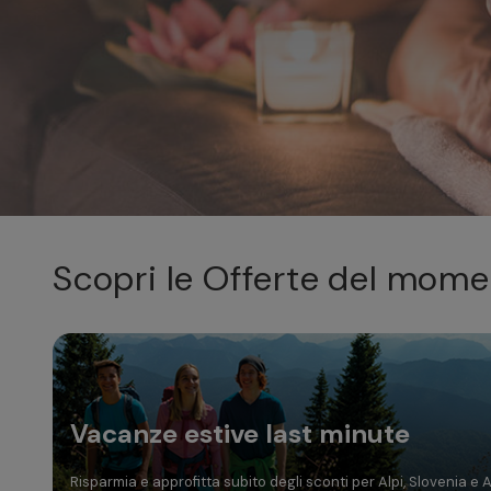
Dom
Lun
Mar
Mer
Gio
2
3
4
5
6
9
10
11
12
13
Scopri le Offerte del mom
16
17
18
19
20
23
24
25
26
27
30
31
Vacanze estive last minute
Risparmia e approfitta subito degli sconti per Alpi, Slovenia e 