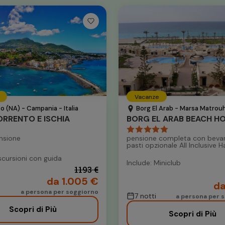
Vacanze
o (NA) - Campania - Italia
Borg El Arab - Marsa Matrouh
RRENTO E ISCHIA
BORG EL ARAB BEACH H
nsione
pensione completa con beva
pasti opzionale All Inclusive H
scursioni con guida
Include: Miniclub
1193 €
da 1.005 €
da
a persona per soggiorno
7 notti
a persona per s
Scopri di Più
Scopri di Più