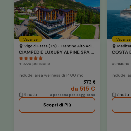
Vacanze
Vacanze
Vigo di Fassa (TN) - Trentino Alto Adige - Italia
Mediterr
CIAMPEDIE LUXURY ALPINE SPA HOTEL
COSTA D
mezza pensione
pensione
Include: area wellness di 1400 mq
Include: 
573 €
da 515 €
4 notti
7 notti
a persona per soggiorno
Scopri di Più