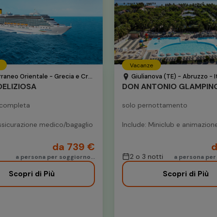
Vacanze
aneo Orientale - Grecia e Croazia
Giulianova (TE) - Abruzzo - It
ELIZIOSA
 completa
solo pernottamento
assicurazione medico/bagaglio
Include: Miniclub e animazion
da 739 €
d
2 o 3 notti
a persona per soggiorno...
a persona per
Scopri di Più
Scopri di Più