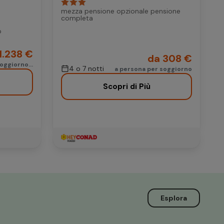
mezza pensione opzionale pensione
completa
b
1.238 €
da 308 €
oggiorno...
4 o 7 notti
a persona per soggiorno
Scopri di Più
Esplora