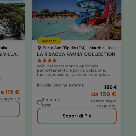
Vacanze
alia
Porto Sant'Elpidio (FM) - Marche - Italia
DON ANTONIO GLAMPING VILLAGE
LA RISACCA FAMILY COLLECTION
solo pernottamento opzionale
pernottamento e prima colazione,
mezza pensione, pensione completa
e
Include: piscina esterna
180 €
a 115 €
da 159 €
 soggiorno
3 o 5 o 7
a persona per
notti
soggiorno
Scopri di Più