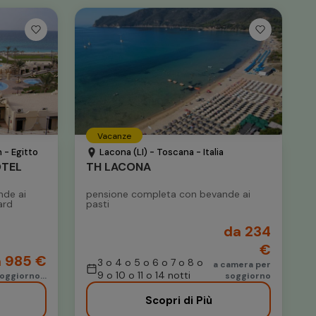
Vacanze
 - Egitto
Lacona (LI) - Toscana - Italia
OTEL
TH LACONA
nde ai
pensione completa con bevande ai
ard
pasti
da 234
€
 985 €
3 o 4 o 5 o 6 o 7 o 8 o
a camera per
9 o 10 o 11 o 14 notti
oggiorno...
soggiorno
Scopri di Più