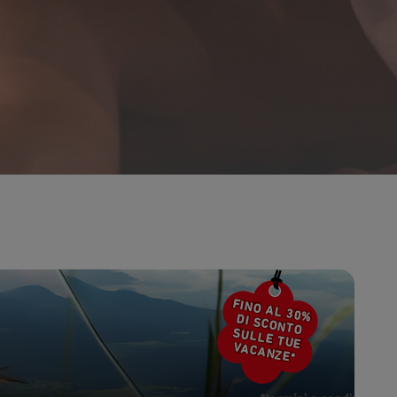
en
Sab
Dom
Lun
Mar
Mer
Gio
Ven
4
5
1
2
11
12
4
5
6
7
8
9
18
19
11
12
13
14
15
16
25
26
18
19
20
21
22
23
25
26
27
28
29
30
FINO AL 30%
DI SCONTO
SULLE TUE
VACANZE*