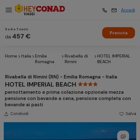
Accedi
5 o 6 o 7 notti
Prenota
Vacanze
457 €
Vacanze
da
Home
Italia
Emilia
Rivabella di
HOTEL IMPERIAL
Esperienze
Esperienze
Romagna
Rimini
BEACH
Rivabella di Rimini (RN) - Emilia Romagna - Italia
Hotel
Hotel
HOTEL IMPERIAL BEACH
pernottamento e prima colazione opzionale mezza
pensione con bevande a cena, pensione completa con
Crociere
Crociere
bevande ai pasti
Condividi
Salva
Traghetti
Traghetti