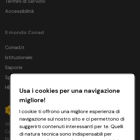
Termini di Servizio
Accessibilità
Il mondo Conad
Conad.it
Istituzionale
Saporie
Spesa Online
HEYCONAD
Usa i cookies per una navigazione
migliore!
I cookie ti offrono una migliore esperienza di
navigazione sul nostro sito e ci permettono di
Via Michelino, 59 | 40127 BOLOGNA
suggerirti contenuti interessanti per te. Quelli
Codice Fiscale e Registro Imprese di
di natura tecnica sono indispensabili per
Bologna 00865960157 PARTITA IVA