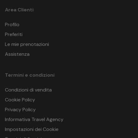
Area Clienti
Profilo
HOTEL IMPERIAL BEACH
VIALE PAOLO TOSCANELLI, 19
Preferiti
Rivabella di Rimini (RN)
Le mie prenotazioni
Italia
GPS: 44.076195500000004 , 12.5589052
Assistenza
Termini e condizioni
Condizioni di vendita
Cookie Policy
Privacy Policy
Informativa Travel Agency
Impostazioni dei Cookie