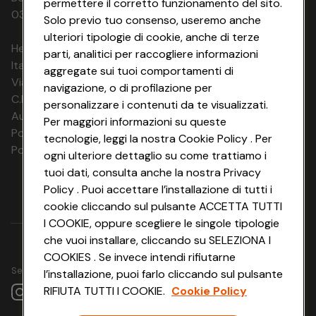
permettere il corretto funzionamento del sito.
03320960374 CONAD SOC. COOP.
Solo previo tuo consenso, useremo anche
ulteriori tipologie di cookie, anche di terze
HeyConad Viaggi è un servizio gestito da
parti, analitici per raccogliere informazioni
Italia Travel Marketing S.r.l.
aggregate sui tuoi comportamenti di
Via Chiesolina 8 | 37066 Sommacampagna (VR)
navigazione, o di profilazione per
C.F. e P.IVA: 03816060234
personalizzare i contenuti da te visualizzati.
Aut. Prov Verona n. 4737/10
Per maggiori informazioni su queste
Polizza Ass. RC n. 177765037
tecnologie, leggi la nostra Cookie Policy . Per
Polizza Ass. Protection n. 6006000083/F
ogni ulteriore dettaglio su come trattiamo i
tuoi dati, consulta anche la nostra Privacy
Policy . Puoi accettare l’installazione di tutti i
cookie cliccando sul pulsante ACCETTA TUTTI
I COOKIE, oppure scegliere le singole tipologie
che vuoi installare, cliccando su SELEZIONA I
COOKIES . Se invece intendi rifiutarne
Seguici su
l’installazione, puoi farlo cliccando sul pulsante
RIFIUTA TUTTI I COOKIE.
Cookie Policy