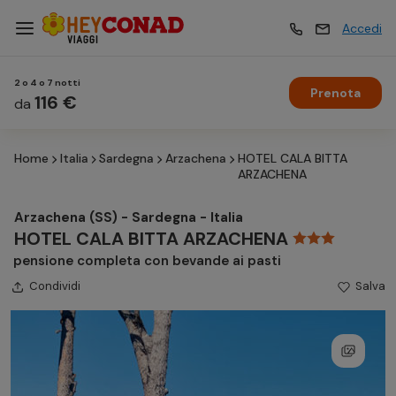
Accedi
2 o 4 o 7 notti
Prenota
Vacanze
116 €
Vacanze
da
Home
Italia
Sardegna
Arzachena
HOTEL CALA BITTA
Esperienze
Esperienze
ARZACHENA
Arzachena (SS) - Sardegna - Italia
Hotel
Hotel
HOTEL CALA BITTA ARZACHENA
pensione completa con bevande ai pasti
Condividi
Crociere
Salva
Crociere
Traghetti
Traghetti