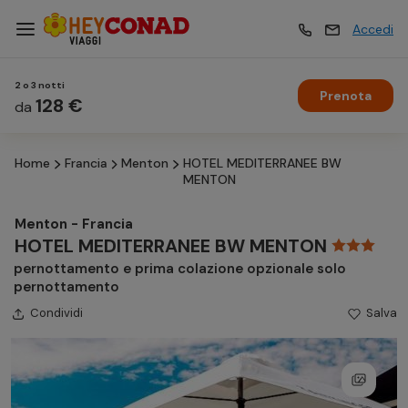
Accedi
2 o 3 notti
Prenota
Vacanze
128 €
Vacanze
da
Home
Francia
Menton
HOTEL MEDITERRANEE BW
Esperienze
Esperienze
MENTON
Menton - Francia
Hotel
Hotel
HOTEL MEDITERRANEE BW MENTON
pernottamento e prima colazione opzionale solo
pernottamento
Crociere
Crociere
Condividi
Salva
Traghetti
Traghetti