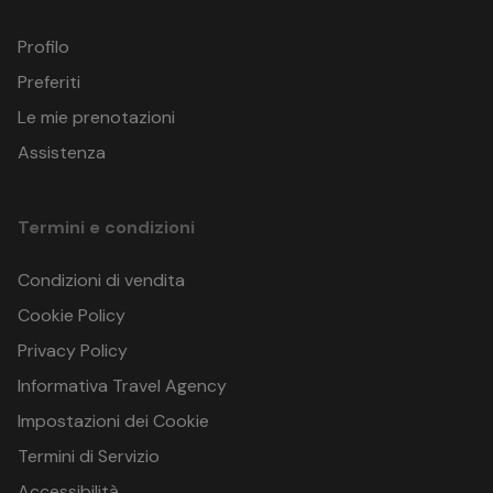
5 notti
n.d.
n.d.
06.09.26
Profilo
HOTEL ABC
I prezzi indicati si intendono: a persona per soggiorno
V.LE TITANO, 53
Preferiti
48015 Cervia (RA)
Le mie prenotazioni
Italia
GPS: 44.2426497 , 12.366976399999999
Assistenza
Termini e condizioni
Condizioni di vendita
Cookie Policy
Privacy Policy
Informativa Travel Agency
Impostazioni dei Cookie
Termini di Servizio
Accessibilità