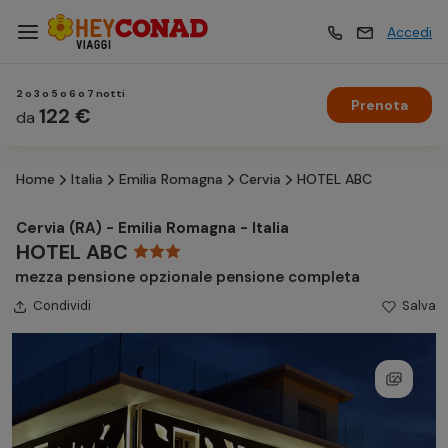
Accedi
2 o 3 o 5 o 6 o 7 notti
Prenota
Vacanze
122 €
Vacanze
da
Home
Italia
Emilia Romagna
Cervia
HOTEL ABC
Esperienze
Esperienze
Cervia (RA) - Emilia Romagna - Italia
HOTEL ABC
Hotel
Hotel
mezza pensione opzionale pensione completa
Condividi
Salva
Crociere
Crociere
Traghetti
Traghetti