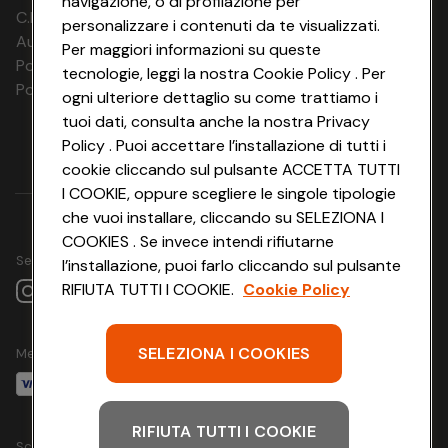
navigazione, o di profilazione per
SINGOLA BALCONE ESSENTIAL
C.F. e P.IVA: 03816060234
personalizzare i contenuti da te visualizzati.
11.10.26 - 12.10.26
3 notti
€ 213
n.d.
Aut. Prov Verona n. 4737/10
Per maggiori informazioni su queste
Polizza Ass. RC n. 177765037
13.10.26 - 14.10.26
3 notti
€ 213
n.d.
tecnologie, leggi la nostra Cookie Policy . Per
Polizza Ass. Protection n. 6006000083/F
ogni ulteriore dettaglio su come trattiamo i
15.10.26 - 17.10.26
3 notti
€ 213
n.d.
tuoi dati, consulta anche la nostra Privacy
Policy . Puoi accettare l’installazione di tutti i
18.10.26 - 20.10.26
3 notti
€ 213
€ 240
cookie cliccando sul pulsante ACCETTA TUTTI
21.10.26 - 28.10.26
3 notti
€ 213
€ 240
I COOKIE, oppure scegliere le singole tipologie
che vuoi installare, cliccando su SELEZIONA I
29.10.26 - 02.11.26
3 notti
€ 213
n.d.
COOKIES . Se invece intendi rifiutarne
Seguici su
l’installazione, puoi farlo cliccando sul pulsante
03.11.26 - 05.11.26
3 notti
€ 213
€ 240
RIFIUTA TUTTI I COOKIE.
Cookie Policy
27.02.27 - 25.03.27
3 notti
€ 222
€ 246
SELEZIONA I COOKIES
26.03.27 - 28.03.27
3 notti
€ 408
€ 435
Metodo di pagamento
29.03.27 -
3 notti
€ 222
€ 246
29.04.27
RIFIUTA TUTTI I COOKIE
Scarica l'app