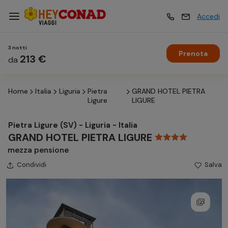
Accedi
3 notti
Prenota
Vacanze
213 €
Vacanze
da
Home
Italia
Liguria
Pietra
GRAND HOTEL PIETRA
Esperienze
Esperienze
Ligure
LIGURE
Pietra Ligure (SV) - Liguria - Italia
Hotel
Hotel
GRAND HOTEL PIETRA LIGURE
mezza pensione
Condividi
Crociere
Salva
Crociere
Traghetti
Traghetti